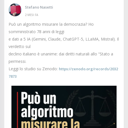
Stefano Nasetti
2 MESI FA
Può un algoritmo misurare la democrazia? Ho
somministrato 78 anni di leggi
e dati a 5 IA (Gemini, Claude, ChatGPT-5, LLaMA, Mistral). Il
verdetto sul
declino italiano è unanime: dai diritti naturali allo “Stato a
permessi.
Leggi lo studio su Zenodo:
https://zenodo.org/records/2032
7873