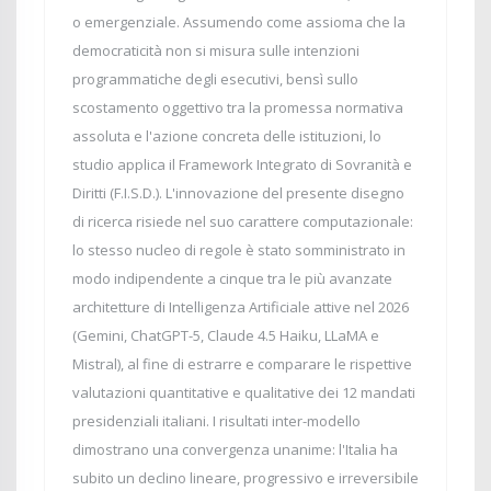
o emergenziale. Assumendo come assioma che la
democraticità non si misura sulle intenzioni
programmatiche degli esecutivi, bensì sullo
scostamento oggettivo tra la promessa normativa
assoluta e l'azione concreta delle istituzioni, lo
studio applica il Framework Integrato di Sovranità e
Diritti (F.I.S.D.). L'innovazione del presente disegno
di ricerca risiede nel suo carattere computazionale:
lo stesso nucleo di regole è stato somministrato in
modo indipendente a cinque tra le più avanzate
architetture di Intelligenza Artificiale attive nel 2026
(Gemini, ChatGPT-5, Claude 4.5 Haiku, LLaMA e
Mistral), al fine di estrarre e comparare le rispettive
valutazioni quantitative e qualitative dei 12 mandati
presidenziali italiani. I risultati inter-modello
dimostrano una convergenza unanime: l'Italia ha
subito un declino lineare, progressivo e irreversibile