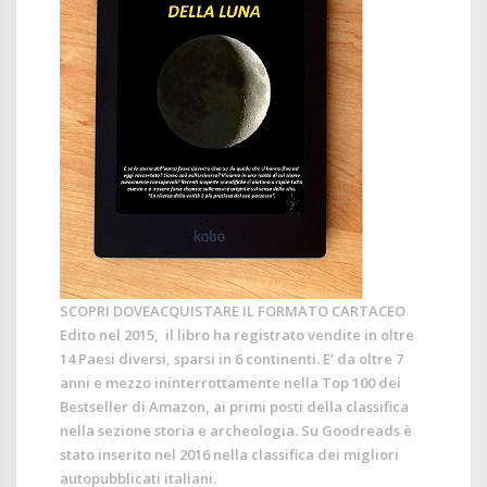
SCOPRI DOVEACQUISTARE IL FORMATO CARTACEO
Edito nel 2015, il libro ha registrato vendite in oltre
14 Paesi diversi, sparsi in 6 continenti. E’ da oltre 7
anni e mezzo ininterrottamente nella Top 100 dei
Bestseller di
Amazon
, ai primi posti della classifica
nella sezione storia e archeologia. Su
Goodreads
è
stato inserito nel 2016 nella classifica dei migliori
autopubblicati italiani.