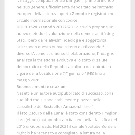
“
. Il saggio computazionale bilingue (il primo al mondo
nel suo genere) ufficialmente depositato nell’archivio
europeo della scienza aperta
Zenodo
è registrato nel
circuito internazionale con codice
DOI: 10.5281/zenodo.20327873
. Lo studio propone un
nuovo metodo di valutazione della democraticità degli
Stati, libero da relativismi, ideologie e soggettività.
Utilizzando questo nuovo criterio e utilizzando 5
diverse IA come strumento di elaborazione, l
‘indagine
analizza la traiettoria evolutiva e lo stato di salute
democratica della Repubblica Italiana dall’entrata in
vigore della Costituzione (1° gennaio 1948) fino a
maggio 2026.
Riconoscimenti e citazioni
Nasetti è un autore autopubblicato di successo, con i
suoi libri che si sono stabilmente piazzati nelle
classifiche dei
Bestseller Amazon.
Il libro “
Il lato Oscuro della Luna
” è stato considerato il miglior
libro (ebook) autopubblicato italiano nella classifica del
2015 di Goodreads. Nel 2021 il canale Youtube Borders
Night lo ha recensito e consigliato la lettura nella