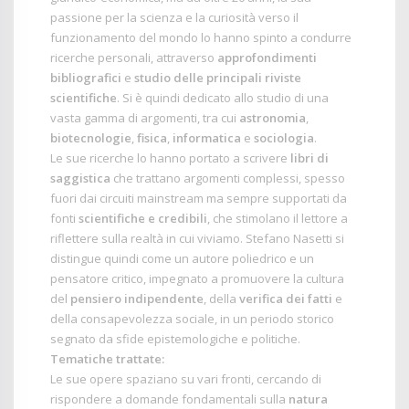
passione per la scienza e la curiosità verso il
funzionamento del mondo lo hanno spinto a condurre
ricerche personali, attraverso
approfondimenti
bibliografici
e
studio delle principali riviste
scientifiche
. Si è quindi dedicato allo studio di una
vasta gamma di argomenti, tra cui
astronomia
,
biotecnologie
,
fisica
,
informatica
e
sociologia
.
Le sue ricerche lo hanno portato a scrivere
libri di
saggistica
che trattano argomenti complessi, spesso
fuori dai circuiti mainstream ma sempre supportati da
fonti
scientifiche e credibili
, che stimolano il lettore a
riflettere sulla realtà in cui viviamo. Stefano Nasetti si
distingue quindi come un autore poliedrico e un
pensatore critico, impegnato a promuovere la cultura
del
pensiero indipendente
, della
verifica dei fatti
e
della consapevolezza sociale, in un periodo storico
segnato da sfide epistemologiche e politiche.
Tematiche trattate:
Le sue opere spaziano su vari fronti, cercando di
rispondere a domande fondamentali sulla
natura