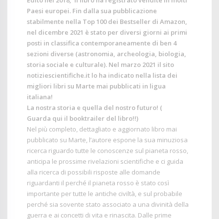
Edito nel 2018, il libro ha registrato vendite in molti
Paesi europei. Fin dalla sua pubblicazione
stabilmente nella Top 100 dei Bestseller di
Amazon
,
nel dicembre 2021 è stato per diversi giorni ai primi
posti in classifica contemporaneamente di ben 4
sezioni diverse (astronomia, archeologia, biologia,
storia sociale e culturale). Nel marzo 2021 il sito
notiziescientifiche.it
lo ha indicato nella lista dei
migliori libri su Marte mai pubblicati in ligua
italiana!
La nostra storia e quella del nostro futuro! (
Guarda qui il booktrailer del libro!!
)
Nel più completo, dettagliato e aggiornato libro mai
pubblicato su Marte, l’autore espone la sua minuziosa
ricerca riguardo tutte le conoscenze sul pianeta rosso,
anticipa le prossime rivelazioni scientifiche e ci guida
alla ricerca di possibili risposte alle domande
riguardanti il perché il pianeta rosso è stato così
importante per tutte le antiche civiltà, e sul probabile
perché sia sovente stato associato a una divinità della
guerra e ai concetti di vita e rinascita. Dalle prime