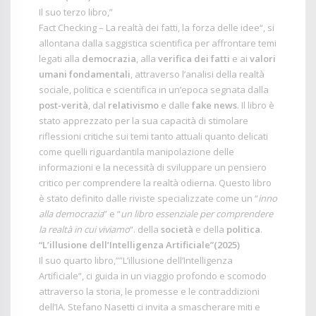
Il suo terzo libro,”
Fact Checking – La realtà dei fatti, la forza delle idee
“, si
allontana dalla saggistica scientifica per affrontare temi
legati alla
democrazia
, alla
verifica dei fatti
e ai
valori
umani fondamentali
, attraverso l’analisi della realtà
sociale, politica e scientifica in un’epoca segnata dalla
post-verità
, dal
relativismo
e dalle
fake news
. Il libro è
stato apprezzato per la sua capacità di stimolare
riflessioni critiche sui temi tanto attuali quanto delicati
come quelli riguardantila manipolazione delle
informazioni e la necessità di sviluppare un pensiero
critico per comprendere la realtà odierna. Questo libro
è stato definito dalle riviste specializzate come un “
inno
alla democrazia
” e “
un libro essenziale per comprendere
la realtà in cui viviamo
“. della
società
e della
politica
.
“L’illusione dell’Intelligenza Artificiale”(2025)
Il suo quarto libro,””L’illusione dell’Intelligenza
Artificiale”, ci guida in un viaggio profondo e scomodo
attraverso la storia, le promesse e le contraddizioni
dell’IA. Stefano Nasetti ci invita a smascherare miti e