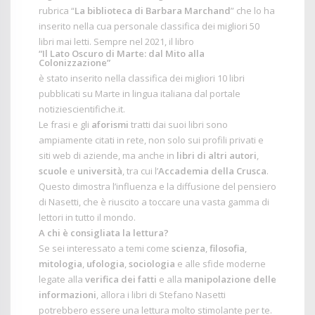
rubrica “
La biblioteca di Barbara Marchand
” che lo ha
inserito nella cua personale classifica dei migliori 50
libri mai letti. Sempre nel 2021, il libro
“Il Lato Oscuro di Marte: dal Mito alla
Colonizzazione”
è stato inserito nella classifica dei migliori 10 libri
pubblicati su Marte in lingua italiana dal portale
notiziescientifiche.it.
Le frasi e gli
aforismi
tratti dai suoi libri sono
ampiamente citati in rete, non solo sui profili privati e
siti web di aziende, ma anche in
libri di altri autori
,
scuole
e
università
, tra cui l’
Accademia della Crusca
.
Questo dimostra l’influenza e la diffusione del pensiero
di Nasetti, che è riuscito a toccare una vasta gamma di
lettori in tutto il mondo.
A chi è consigliata la lettura?
Se sei interessato a temi come
scienza
,
filosofia
,
mitologia
,
ufologia
,
sociologia
e alle sfide moderne
legate alla
verifica dei fatti
e alla
manipolazione delle
informazioni
, allora i libri di Stefano Nasetti
potrebbero essere una lettura molto stimolante per te.