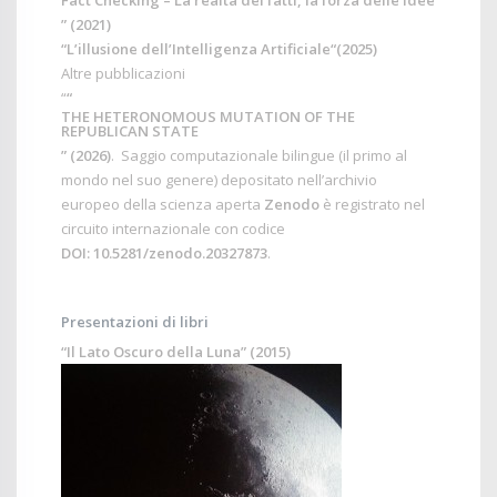
Fact Checking – La realtà dei fatti, la forza delle idee
” (2021)
“
L’illusione dell’Intelligenza Artificiale
“(2025)
Altre pubblicazioni
“
“
THE HETERONOMOUS MUTATION OF THE
REPUBLICAN STATE
” (2026)
. Saggio computazionale bilingue (il primo al
mondo nel suo genere) depositato nell’archivio
europeo della scienza aperta
Zenodo
è registrato nel
circuito internazionale con codice
DOI: 10.5281/zenodo.20327873
.
Presentazioni di libri
“Il Lato Oscuro della Luna” (2015)