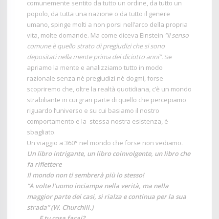
comunemente sentito da tutto un ordine, da tutto un
popolo, da tutta una nazione o da tutto il genere
umano, spinge molti a non porsi nell’arco della propria
vita, molte domande. Ma come diceva Einstein
“il
senso
comune è quello strato di pregiudizi che si sono
depositati nella mente prima dei diciotto anni”.
Se
apriamo la mente e analizziamo tutto in modo
razionale senza nè pregiudizi nè dogmi, forse
scopriremo che, oltre la realtà quotidiana, c’è un mondo
strabiliante in cui gran parte di quello che percepiamo
riguardo l’universo e su cui basiamo il nostro
comportamento e la stessa nostra esistenza, è
sbagliato.
Un viaggio a 360° nel mondo che forse non vediamo.
Un libro intrigante, un libro coinvolgente, un libro che
fa riflettere
Il mondo non ti sembrerà più lo stesso!
“A volte l’uomo inciampa nella verità, ma nella
maggior parte dei casi, si rialza e continua per la sua
strada” (W. Churchill.)
…… E tu cosa farai?