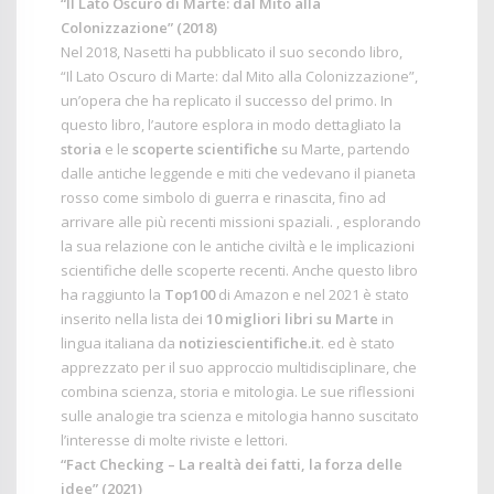
“Il Lato Oscuro di Marte: dal Mito alla
Colonizzazione” (2018)
Nel 2018, Nasetti ha pubblicato il suo secondo libro,
“Il Lato Oscuro di Marte: dal Mito alla Colonizzazione”
,
un’opera che ha replicato il successo del primo. In
questo libro, l’autore esplora in modo dettagliato la
storia
e le
scoperte scientifiche
su Marte, partendo
dalle antiche leggende e miti che vedevano il pianeta
rosso come simbolo di guerra e rinascita, fino ad
arrivare alle più recenti missioni spaziali. , esplorando
la sua relazione con le antiche civiltà e le implicazioni
scientifiche delle scoperte recenti. Anche questo libro
ha raggiunto la
Top100
di Amazon e nel 2021 è stato
inserito nella lista dei
10 migliori libri su Marte
in
lingua italiana da
notiziescientifiche.it
. ed è stato
apprezzato per il suo approccio multidisciplinare, che
combina scienza, storia e mitologia. Le sue riflessioni
sulle analogie tra scienza e mitologia hanno suscitato
l’interesse di molte riviste e lettori.
“Fact Checking – La realtà dei fatti, la forza delle
idee” (2021)