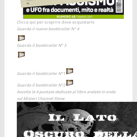
Clicca qui per scoprire dove acquistarlo
Guarda il nuovo booktrailer N° 4
Guarda il booktrailer N° 3
Guarda il booktrailer N°1
Guarda il booktrailer N°2
Ascolta le 4 puntate dedicate al libro andate in onda
sul Misteri Channel Show