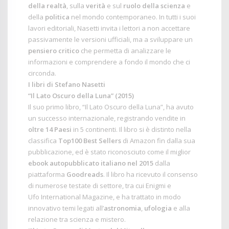
della realtà
, sulla
verità
e sul
ruolo della scienza
e
della
politica
nel mondo contemporaneo. In tutti i suoi
lavori editoriali, Nasetti invita i lettori a non accettare
passivamente le versioni ufficiali, ma a sviluppare un
pensiero critico
che permetta di analizzare le
informazioni e comprendere a fondo il mondo che ci
circonda.
I libri di Stefano Nasetti
“Il Lato Oscuro della Luna” (2015)
Il suo primo libro,
“Il Lato Oscuro della Luna”
, ha avuto
un successo internazionale, registrando vendite in
oltre 14 Paesi
in 5 continenti. Il libro si è distinto nella
classifica
Top100 Best Sellers
di Amazon fin dalla sua
pubblicazione, ed è stato riconosciuto come il miglior
ebook autopubblicato italiano nel 2015
dalla
piattaforma
Goodreads
. Il libro ha ricevuto il consenso
di numerose testate di settore, tra cui
Enigmi
e
Ufo International Magazine
, e ha trattato in modo
innovativo temi legati all’
astronomia
,
ufologia
e alla
relazione tra scienza e mistero.