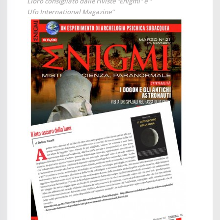
Libro consigliato dalle riviste
“Enigmi”
e “
Ufo International Magazine
“