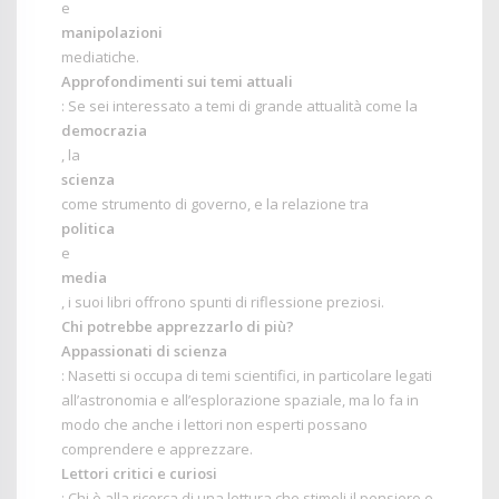
e
manipolazioni
mediatiche.
Approfondimenti sui temi attuali
: Se sei interessato a temi di grande attualità come la
democrazia
, la
scienza
come strumento di governo, e la relazione tra
politica
e
media
, i suoi libri offrono spunti di riflessione preziosi.
Chi potrebbe apprezzarlo di più?
Appassionati di scienza
: Nasetti si occupa di temi scientifici, in particolare legati
all’astronomia e all’esplorazione spaziale, ma lo fa in
modo che anche i lettori non esperti possano
comprendere e apprezzare.
Lettori critici e curiosi
: Chi è alla ricerca di una lettura che stimoli il pensiero e