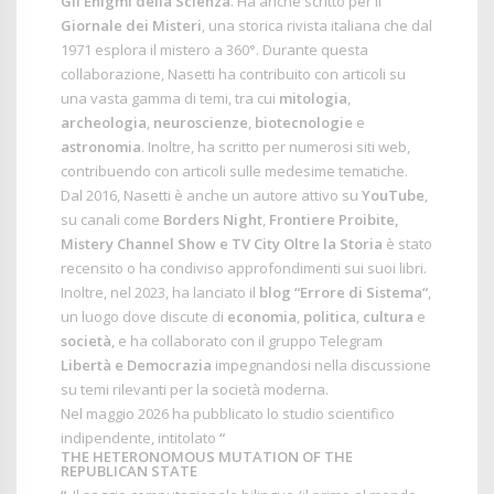
Gli Enigmi della Scienza
. Ha anche scritto per il
Giornale dei Misteri
, una storica rivista italiana che dal
1971 esplora il mistero a 360°. Durante questa
collaborazione, Nasetti ha contribuito con articoli su
una vasta gamma di temi, tra cui
mitologia
,
archeologia
,
neuroscienze
,
biotecnologie
e
astronomia
. Inoltre, ha scritto per numerosi siti web,
contribuendo con articoli sulle medesime tematiche.
Dal 2016, Nasetti è anche un autore attivo su
YouTube
,
su canali come
Borders Night
,
Frontiere Proibite,
Mistery Channel Show e TV City Oltre la Storia
è stato
recensito o ha condiviso approfondimenti sui suoi libri.
Inoltre, nel 2023, ha lanciato il
blog “
Errore di Sistema
“
,
un luogo dove discute di
economia
,
politica
,
cultura
e
società
, e ha collaborato con il gruppo Telegram
Libertà e Democrazia
impegnandosi nella discussione
su temi rilevanti per la società moderna.
Nel maggio 2026 ha pubblicato lo
studio scientifico
indipendente, intitolato
“
THE HETERONOMOUS MUTATION OF THE
REPUBLICAN STATE