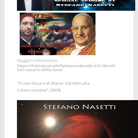
Maggiori informazioni
https://illatooscurodellaluna.webnode.it/il-libro/il-
lato-oscuro-della-luna/
“Il Lato Oscuro di Marte: dal Mito alla
Colonizzazione” (2018)