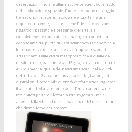
osservazioni fino alle ultime scoperte scientifiche frutto
dell’esplorazione spaziale, l’autore propone un viaggio
tra astronomia, storia, mitologia e attualità. Pagina
dopo pagina emerge chiaro come l’idea che avevamo
riguardo il passato e il presente di Marte, sia
completamente cambiata. Le analogie tra quanto ora
conosciamo dal punto di vista scientifico-astronomico e
le conoscenze delle antiche civiltà, aprono scenari
affascinanti. Dalle civiltà mesopotamiche a quelle del
mediterraneo, passando per l’Egitto, le civiltà del centro
e Sud America, quelle dei nativi americani, delle civiltà
dell’india, del Giappone fino a quella degli aborigeni
australiani, l’incredibile quantità d’informazioni riguardo
il passato di Marte, e forse della Terra, contenuta nei
miti antichi porterà il lettore a interrogarsi su molti
aspetti della vita, del nostro passato e del nostro futuro
che diamo forse per scontati.