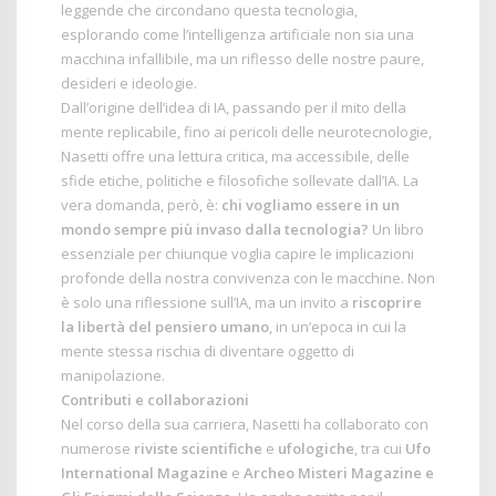
leggende che circondano questa tecnologia,
esplorando come l’intelligenza artificiale non sia una
macchina infallibile, ma un riflesso delle nostre paure,
desideri e ideologie.
Dall’origine dell’idea di IA, passando per il mito della
mente replicabile, fino ai pericoli delle neurotecnologie,
Nasetti offre una lettura critica, ma accessibile, delle
sfide etiche, politiche e filosofiche sollevate dall’IA. La
vera domanda, però, è:
chi vogliamo essere in un
mondo sempre più invaso dalla tecnologia?
Un libro
essenziale per chiunque voglia capire le implicazioni
profonde della nostra convivenza con le macchine. Non
è solo una riflessione sull’IA, ma un invito a
riscoprire
la libertà del pensiero umano
, in un’epoca in cui la
mente stessa rischia di diventare oggetto di
manipolazione.
Contributi e collaborazioni
Nel corso della sua carriera, Nasetti ha collaborato con
numerose
riviste scientifiche
e
ufologiche
, tra cui
Ufo
International Magazine
e
Archeo Misteri Magazine e