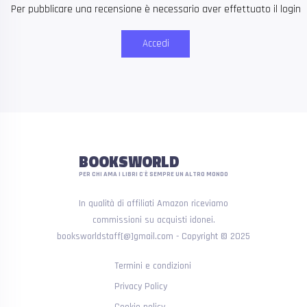
Per pubblicare una recensione è necessario aver effettuato il login
Accedi
BOOKSWORLD
PER CHI AMA I LIBRI C'È SEMPRE UN ALTRO MONDO
In qualità di affiliati Amazon riceviamo
commissioni su acquisti idonei.
booksworldstaff[@]gmail.com - Copyright © 2025
Termini e condizioni
Privacy Policy