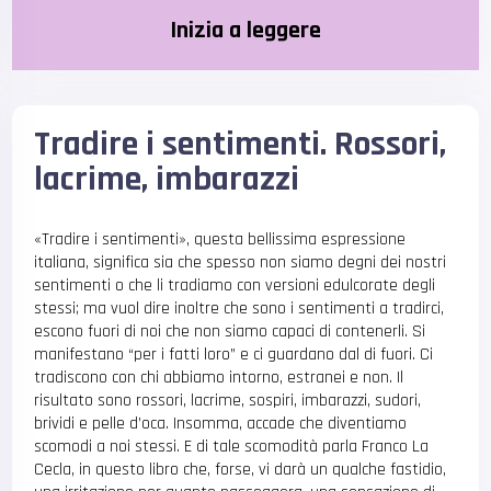
Inizia a leggere
Tradire i sentimenti. Rossori,
lacrime, imbarazzi
«Tradire i sentimenti», questa bellissima espressione
italiana, significa sia che spesso non siamo degni dei nostri
sentimenti o che li tradiamo con versioni edulcorate degli
stessi; ma vuol dire inoltre che sono i sentimenti a tradirci,
escono fuori di noi che non siamo capaci di contenerli. Si
manifestano “per i fatti loro” e ci guardano dal di fuori. Ci
tradiscono con chi abbiamo intorno, estranei e non. Il
risultato sono rossori, lacrime, sospiri, imbarazzi, sudori,
brividi e pelle d’oca. Insomma, accade che diventiamo
scomodi a noi stessi. E di tale scomodità parla Franco La
Cecla, in questo libro che, forse, vi darà un qualche fastidio,