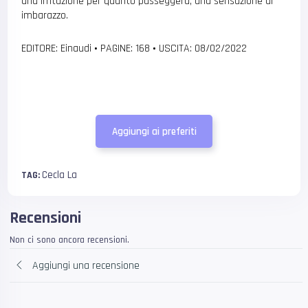
una irritazione per quanto passeggera, una sensazione di
imbarazzo.
EDITORE: Einaudi
•
PAGINE: 168
•
USCITA: 08/02/2022
Aggiungi ai preferiti
Cecla La
TAG:
Recensioni
Non ci sono ancora recensioni.
Aggiungi una recensione