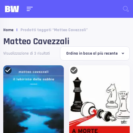
Home
|
Prodotti taggati “Matteo Cavezzali”
Matteo Cavezzali
Visualizzazione di 3 risultati