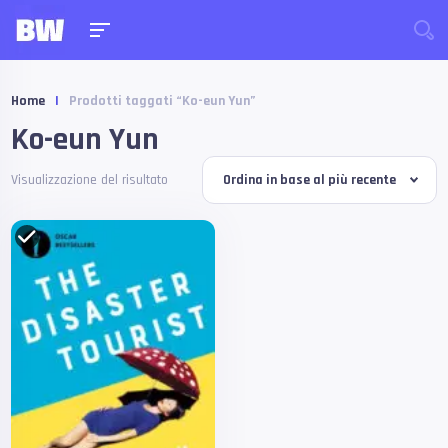
Home
|
Prodotti taggati “Ko-eun Yun”
Ko-eun Yun
Visualizzazione del risultato