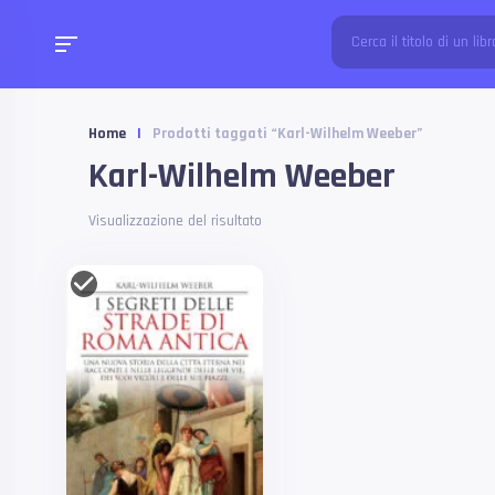
Home
|
Prodotti taggati “Karl-Wilhelm Weeber”
Karl-Wilhelm Weeber
Visualizzazione del risultato