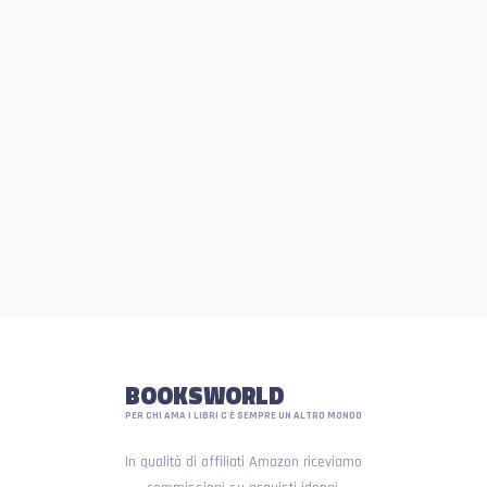
BOOKSWORLD
PER CHI AMA I LIBRI C'È SEMPRE UN ALTRO MONDO
In qualità di affiliati Amazon riceviamo