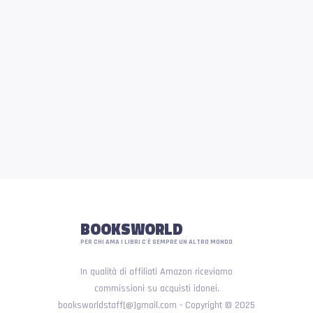
BOOKSWORLD
PER CHI AMA I LIBRI C'È SEMPRE UN ALTRO MONDO
In qualità di affiliati Amazon riceviamo
commissioni su acquisti idonei.
booksworldstaff[@]gmail.com - Copyright © 2025