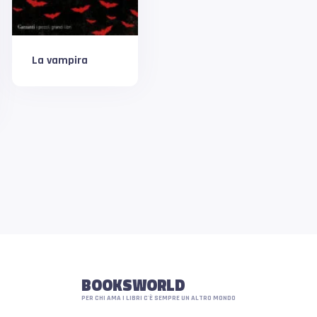
La vampira
BOOKSWORLD
PER CHI AMA I LIBRI C'È SEMPRE UN ALTRO MONDO