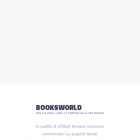
BOOKSWORLD
PER CHI AMA I LIBRI C'È SEMPRE UN ALTRO MONDO
In qualità di affiliati Amazon riceviamo
commissioni su acquisti idonei.