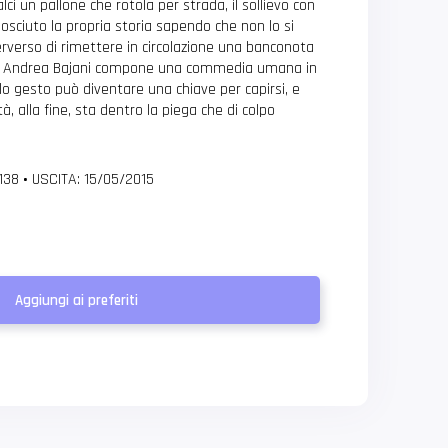
lci un pallone che rotola per strada, il sollievo con
osciuto la propria storia sapendo che non lo si
perverso di rimettere in circolazione una banconota
ve. Andrea Bajani compone una commedia umana in
olo gesto può diventare una chiave per capirsi, e
tà, alla fine, sta dentro la piega che di colpo
 138
•
USCITA: 15/05/2015
Aggiungi ai preferiti