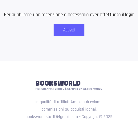
Per pubblicare una recensione è necessario aver effettuato il login
Accedi
BOOKSWORLD
PER CHI AMA I LIBRI C'È SEMPRE UN ALTRO MONDO
In qualità di affiliati Amazon riceviamo
commissioni su acquisti idonei.
booksworldstaff[@]gmail.com - Copyright © 2025