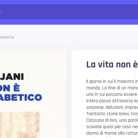
fabetico
La vita non è
Il giorno in cui il maestro i
mondo. La fine di un mondo
uno in cui possono essere 
intera passa attraverso le
sorprese, delusioni, imprev
Trentotto storie brevi, tra
Ciascuna di loro, una parol
scovate quasi per caso neg
donna di fronte alla rottura