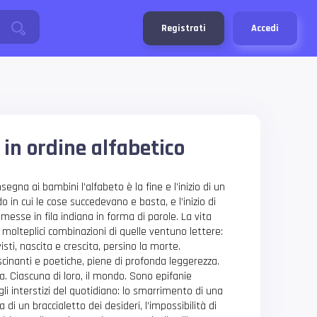
Registrati
Accedi
 in ordine alfabetico
nsegna ai bambini l’alfabeto è la fine e l’inizio di un
 in cui le cose succedevano e basta, e l’inizio di
messe in fila indiana in forma di parole. La vita
 molteplici combinazioni di quelle ventuno lettere:
isti, nascita e crescita, persino la morte.
scinanti e poetiche, piene di profonda leggerezza.
a. Ciascuna di loro, il mondo. Sono epifanie
li interstizi del quotidiano: lo smarrimento di una
 di un braccialetto dei desideri, l’impossibilità di