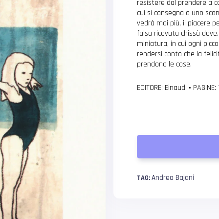
resistere dal prendere a ca
cui si consegna a uno scon
vedrà mai più, il piacere 
falsa ricevuta chissà do
miniatura, in cui ogni picc
rendersi conto che la felici
prendono le cose.
EDITORE: Einaudi
•
PAGINE:
Andrea Bajani
TAG: