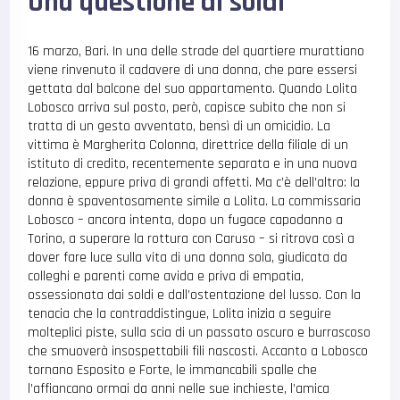
Una questione di soldi
16 marzo, Bari. In una delle strade del quartiere murattiano
viene rinvenuto il cadavere di una donna, che pare essersi
gettata dal balcone del suo appartamento. Quando Lolita
Lobosco arriva sul posto, però, capisce subito che non si
tratta di un gesto avventato, bensì di un omicidio. La
vittima è Margherita Colonna, direttrice della filiale di un
istituto di credito, recentemente separata e in una nuova
relazione, eppure priva di grandi affetti. Ma c’è dell’altro: la
donna è spaventosamente simile a Lolita. La commissaria
Lobosco – ancora intenta, dopo un fugace capodanno a
Torino, a superare la rottura con Caruso – si ritrova così a
dover fare luce sulla vita di una donna sola, giudicata da
colleghi e parenti come avida e priva di empatia,
ossessionata dai soldi e dall’ostentazione del lusso. Con la
tenacia che la contraddistingue, Lolita inizia a seguire
molteplici piste, sulla scia di un passato oscuro e burrascoso
che smuoverà insospettabili fili nascosti. Accanto a Lobosco
tornano Esposito e Forte, le immancabili spalle che
l’affiancano ormai da anni nelle sue inchieste, l’amica