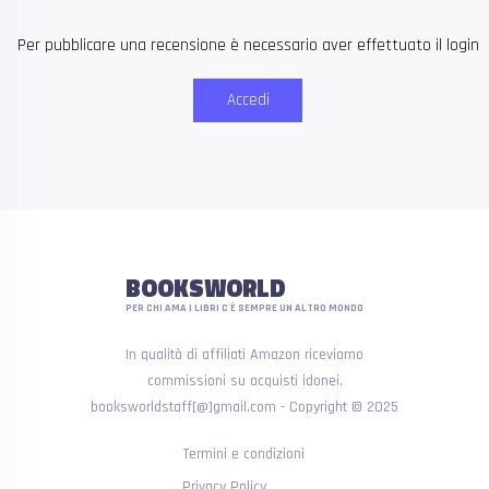
Per pubblicare una recensione è necessario aver effettuato il login
Accedi
BOOKSWORLD
PER CHI AMA I LIBRI C'È SEMPRE UN ALTRO MONDO
In qualità di affiliati Amazon riceviamo
commissioni su acquisti idonei.
booksworldstaff[@]gmail.com - Copyright © 2025
Termini e condizioni
Privacy Policy