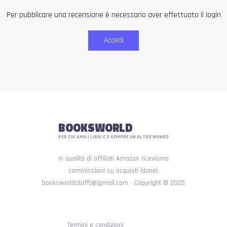
Per pubblicare una recensione è necessario aver effettuato il login
Accedi
BOOKSWORLD
PER CHI AMA I LIBRI C'È SEMPRE UN ALTRO MONDO
In qualità di affiliati Amazon riceviamo
commissioni su acquisti idonei.
booksworldstaff[@]gmail.com - Copyright © 2025
Termini e condizioni