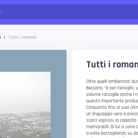
a
|
Tutti i romanzi
Tutti i roma
Oltre quelli ambientati du
Beccaria, “è per Fenoglio, 
volume raccoglie anche i r
questa importante produzio
Cinquanta fino ai suoi ulti
un linguaggio vero e precis
scorci vigorosi, la capaci
memorabili. Di lui si sono o
a volte battagliando su da