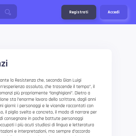
Registrati
Accedi
nzi
rante la Resistenza che, secondo Gian Luigi
un’esperienza assoluta, che trascende il tempo”, il
omanzi più propriamente “langhigiani”. Dietro a
ne sta l’enorme lavoro dello scrittore, dagli anni
mi giorni: i personaggi e le vicende raccontati con
o, il piglio svelto e concreto, il modo di narrare per
tà di consegnare in poche battute personaggi
ccupati i più acuti studiosi di lingua e letteratura
tazioni e interpretazioni, ma sempre d’accordo