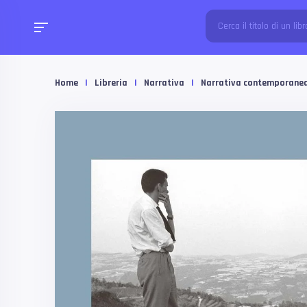
Home
|
Libreria
|
Narrativa
|
Narrativa contemporane