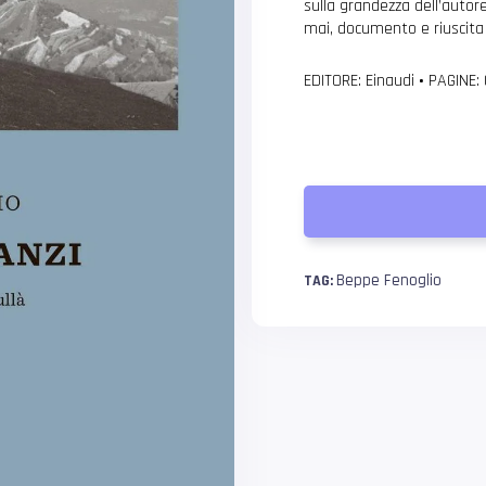
sulla grandezza dell’auto
mai, documento e riuscita 
EDITORE: Einaudi
•
PAGINE:
Beppe Fenoglio
TAG: