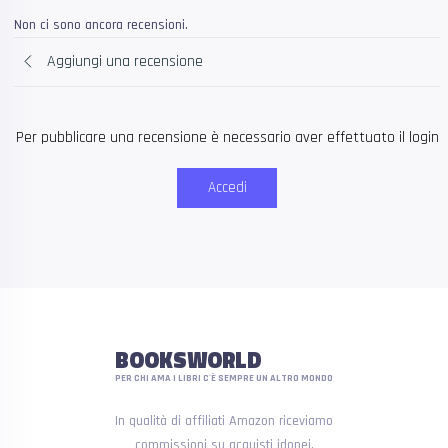
Non ci sono ancora recensioni.
Aggiungi una recensione
Per pubblicare una recensione è necessario aver effettuato il login
Accedi
BOOKSWORLD
PER CHI AMA I LIBRI C'È SEMPRE UN ALTRO MONDO
In qualità di affiliati Amazon riceviamo
commissioni su acquisti idonei.