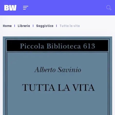
Home
|
Libreria
|
Saggistica
|
Tutta la vita