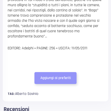
mura alligna la “stupidità a tutti i piani, in tutte le camere,
nei corridoi, nei ripostigli, dalla cantina al solaio”. In “Bago”
Ismene trova comprensione e protezione nel vecchio
armadio che l’ha vista nascere e con il quale ogni giorno si
confida, “seduta accanto al battente socchiuso, come per
ascoltare i battiti di quel cuore tenebroso ma
profondamente buono”…
EDITORE: Adelphi
•
PAGINE: 256
•
USCITA: 11/05/2011
Aggiungi ai preferiti
Alberto Savinio
TAG:
Recensioni