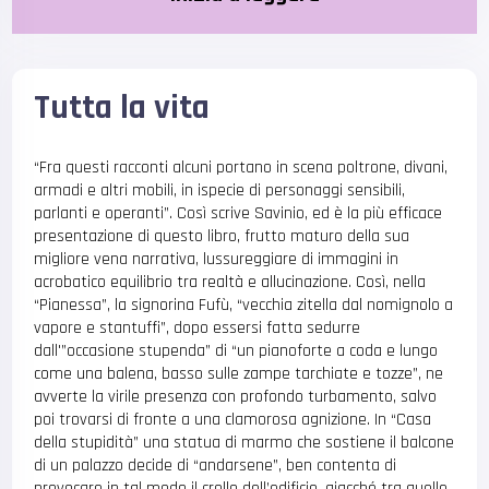
Tutta la vita
“Fra questi racconti alcuni portano in scena poltrone, divani,
armadi e altri mobili, in ispecie di personaggi sensibili,
parlanti e operanti”. Così scrive Savinio, ed è la più efficace
presentazione di questo libro, frutto maturo della sua
migliore vena narrativa, lussureggiare di immagini in
acrobatico equilibrio tra realtà e allucinazione. Così, nella
“Pianessa”, la signorina Fufù, “vecchia zitella dal nomignolo a
vapore e stantuffi”, dopo essersi fatta sedurre
dall'”occasione stupenda” di “un pianoforte a coda e lungo
come una balena, basso sulle zampe tarchiate e tozze”, ne
avverte la virile presenza con profondo turbamento, salvo
poi trovarsi di fronte a una clamorosa agnizione. In “Casa
della stupidità” una statua di marmo che sostiene il balcone
di un palazzo decide di “andarsene”, ben contenta di
provocare in tal modo il crollo dell’edificio, giacché tra quelle