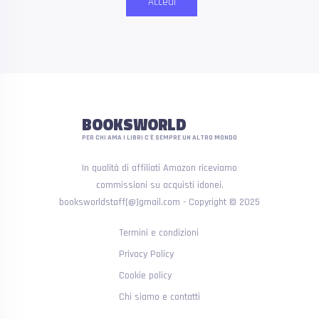
Accedi
BOOKSWORLD
PER CHI AMA I LIBRI C'È SEMPRE UN ALTRO MONDO
In qualità di affiliati Amazon riceviamo
commissioni su acquisti idonei.
booksworldstaff[@]gmail.com - Copyright © 2025
Termini e condizioni
Privacy Policy
Cookie policy
Chi siamo e contatti