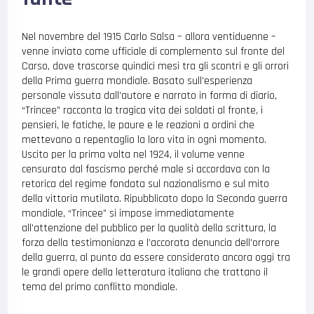
Nel novembre del 1915 Carlo Salsa – allora ventiduenne –
venne inviato come ufficiale di complemento sul fronte del
Carso, dove trascorse quindici mesi tra gli scontri e gli orrori
della Prima guerra mondiale. Basato sull’esperienza
personale vissuta dall’autore e narrato in forma di diario,
“Trincee” racconta la tragica vita dei soldati al fronte, i
pensieri, le fatiche, le paure e le reazioni a ordini che
mettevano a repentaglio la loro vita in ogni momento.
Uscito per la prima volta nel 1924, il volume venne
censurato dal fascismo perché male si accordava con la
retorica del regime fondata sul nazionalismo e sul mito
della vittoria mutilata. Ripubblicato dopo la Seconda guerra
mondiale, “Trincee” si impose immediatamente
all’attenzione del pubblico per la qualità della scrittura, la
forza della testimonianza e l’accorata denuncia dell’orrore
della guerra, al punto da essere considerato ancora oggi tra
le grandi opere della letteratura italiana che trattano il
tema del primo conflitto mondiale.