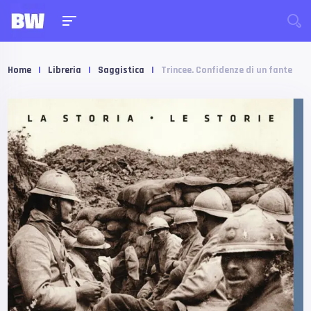
Home
|
Libreria
|
Saggistica
|
Trincee. Confidenze di un fante