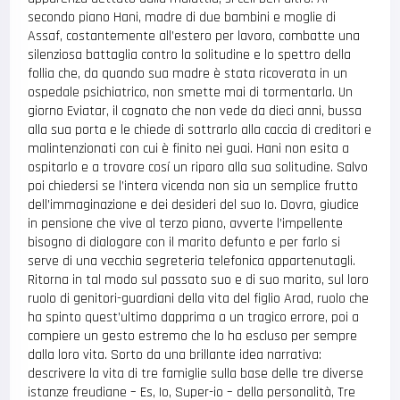
secondo piano Hani, madre di due bambini e moglie di
Assaf, costantemente all’estero per lavoro, combatte una
silenziosa battaglia contro la solitudine e lo spettro della
follia che, da quando sua madre è stata ricoverata in un
ospedale psichiatrico, non smette mai di tormentarla. Un
giorno Eviatar, il cognato che non vede da dieci anni, bussa
alla sua porta e le chiede di sottrarlo alla caccia di creditori e
malintenzionati con cui è finito nei guai. Hani non esita a
ospitarlo e a trovare cosí un riparo alla sua solitudine. Salvo
poi chiedersi se l’intera vicenda non sia un semplice frutto
dell’immaginazione e dei desideri del suo Io. Dovra, giudice
in pensione che vive al terzo piano, avverte l’impellente
bisogno di dialogare con il marito defunto e per farlo si
serve di una vecchia segreteria telefonica appartenutagli.
Ritorna in tal modo sul passato suo e di suo marito, sul loro
ruolo di genitori-guardiani della vita del figlio Arad, ruolo che
ha spinto quest’ultimo dapprima a un tragico errore, poi a
compiere un gesto estremo che lo ha escluso per sempre
dalla loro vita. Sorto da una brillante idea narrativa:
descrivere la vita di tre famiglie sulla base delle tre diverse
istanze freudiane – Es, Io, Super-io – della personalità, Tre