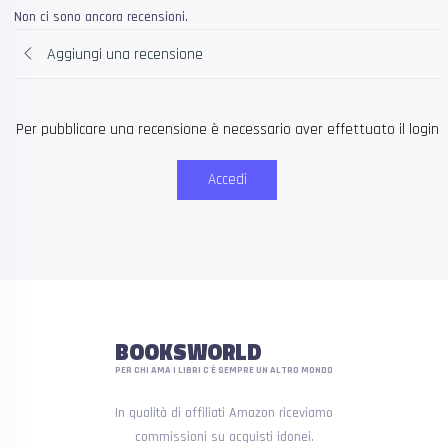
Non ci sono ancora recensioni.
Aggiungi una recensione
Per pubblicare una recensione è necessario aver effettuato il login
Accedi
BOOKSWORLD
PER CHI AMA I LIBRI C'È SEMPRE UN ALTRO MONDO
In qualità di affiliati Amazon riceviamo
commissioni su acquisti idonei.