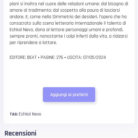
piani si inoltra nel cuore delle relazioni umane: dal bisogno di
amore al tradimento; dal sospetto alla paura di lasciarsi
andare. E, come nella Simmetria dei desideri, l’opera che ha
consacrato sulla scena letteraria internazionale il talento di
Eshkol Nevo, dona al lettore personaggi umani e profondi,
sempre pronti, nonostante i colpi inferti dalla vita, a rialzarsi
per riprendere a lottare.
EDITORE: BEAT
•
PAGINE: 276
•
USCITA: 07/05/2024
Aggiungi ai preferiti
Eshkol Nevo
TAG:
Recensioni