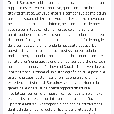
Dmitrij Sostakovic ebbe con la comunicazione epistolare un
rapporto ossessivo e compulsivo, quasi come con la sua
attività artistica. Scriveva lettere e componeva spinto da un
ansioso bisogno di riempire i vuoti dell’esistenza, e ovunque
nella sua musica – nelle sinfonie, nei quartetti, nelle opere
vocali e per il teatro, nelle numerose colonne sonore –
un’attitudine costruttivistica sembra voler celare un nucleo
di interiorità tragica, che pure trapela qua e là fra le maglie
della composizione e ne fonda la necessità poetica. Da
questa silloge di lettere del suo vastissimo epistolario
molto emerge di quel complesso mondo interiore, sempre
venato di un’ironia quotidiana e un po’ surreale che ricorda i
racconti e i romanzi di Cechov e di Gogol’. “Trascrivere la vita
intera” traccia le tappe di un’autobiografia da cui è possibile
estrarre preziosi dettagli sulla formazione e sulle prime
esperienze artistiche di Sostakovic, sulla gestazione e la
genesi delle opere, sugli intensi rapporti affettivi e
intellettuali con amici e maestri, con compositori più giovani
e con allievi, oltre che con interpreti del calibro di David
Ojstrach e Mstislav Rostropovic. Sono pagine attraversate
dagli echi della guerra, dalle difficoltà della vita sotto il