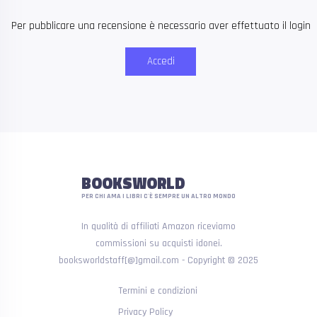
Per pubblicare una recensione è necessario aver effettuato il login
Accedi
BOOKSWORLD
PER CHI AMA I LIBRI C'È SEMPRE UN ALTRO MONDO
In qualità di affiliati Amazon riceviamo
commissioni su acquisti idonei.
booksworldstaff[@]gmail.com - Copyright © 2025
Termini e condizioni
Privacy Policy