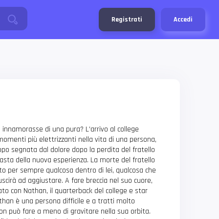
Registrati
Accedi
innamorasse di una pura? L’arrivo al college
menti più elettrizzanti nella vita di una persona,
po segnata dal dolore dopo la perdita del fratello
asta della nuova esperienza. La morte del fratello
to per sempre qualcosa dentro di lei, qualcosa che
scirà ad aggiustare. A fare breccia nel suo cuore,
ato con Nathan, il quarterback del college e star
han è una persona difficile e a tratti molto
n può fare a meno di gravitare nella sua orbita.