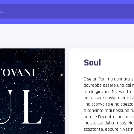
Soul
E se un ?anima dannata si 
dovrebbe essere uno dei mo
ma la giovane Nives è trop
per essere davvero entusi
l’ha sconvolta e ha spezza
è convinta mai nessuno riu
però, è l’incontro inaspett
indiscussa del campus. Nat
scostante, eppure Nives no