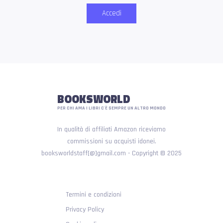
Accedi
BOOKSWORLD
PER CHI AMA I LIBRI C'È SEMPRE UN ALTRO MONDO
In qualità di affiliati Amazon riceviamo
commissioni su acquisti idonei.
booksworldstaff[@]gmail.com - Copyright © 2025
Termini e condizioni
Privacy Policy