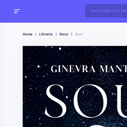
Home
|
Libreria
|
Rosa
|
Soul