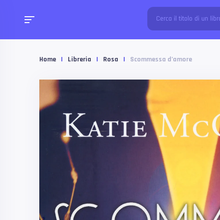
Home
|
Libreria
|
Rosa
|
Scommessa d’amore