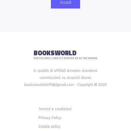
Accedi
BOOKSWORLD
PER CHI AMA I LIBRI C'È SEMPRE UN ALTRO MONDO
In qualità di affiliati Amazon riceviamo
commissioni su acquisti idonei.
booksworldstaff[@]gmail.com - Copyright © 2025
Termini e condizioni
Privacy Policy
Cookie policy