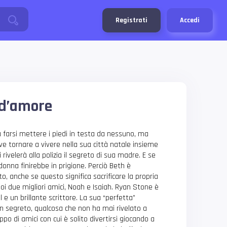
Registrati
Accedi
d’amore
 farsi mettere i piedi in testa da nessuno, ma
ve tornare a vivere nella sua città natale insieme
i rivelerà alla polizia il segreto di sua madre. E se
a donna finirebbe in prigione. Perciò Beth è
to, anche se questo significa sacrificare la propria
uoi due migliori amici, Noah e Isaiah. Ryan Stone è
e un brillante scrittore. La sua “perfetta”
n segreto, qualcosa che non ha mai rivelato a
 di amici con cui è solito divertirsi giocando a