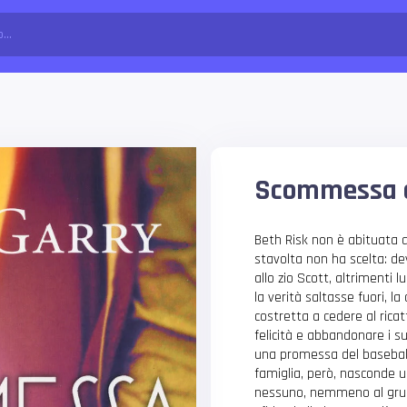
Scommessa 
Beth Risk non è abituata a
stavolta non ha scelta: de
allo zio Scott, altrimenti lu
la verità saltasse fuori, l
costretta a cedere al ricat
felicità e abbandonare i s
una promessa del baseball 
famiglia, però, nasconde u
nessuno, nemmeno al gruppo