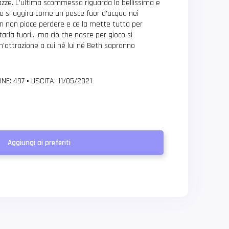
pazze. L’ultima scommessa riguarda la bellissima e
 si aggira come un pesce fuor d’acqua nei
yan non piace perdere e ce la mette tutta per
rtarla fuori… ma ciò che nasce per gioco si
’attrazione a cui né lui né Beth sapranno
INE: 497
•
USCITA: 11/05/2021
Aggiungi ai preferiti