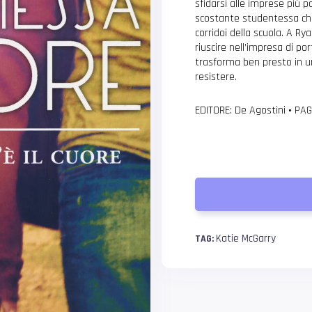
sfidarsi alle imprese più 
scostante studentessa che
corridoi della scuola. A R
riuscire nell’impresa di po
trasforma ben presto in un
resistere.
EDITORE: De Agostini
•
PAG
Katie McGarry
TAG: