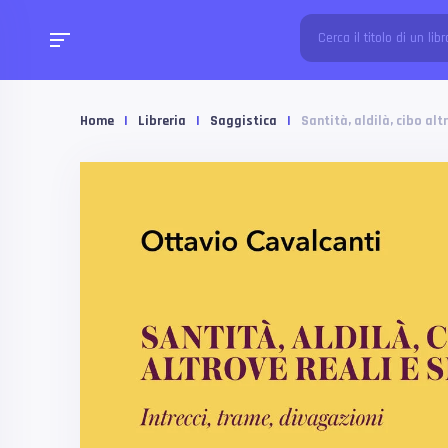
Home
|
Libreria
|
Saggistica
|
Santità, aldilà, cibo alt