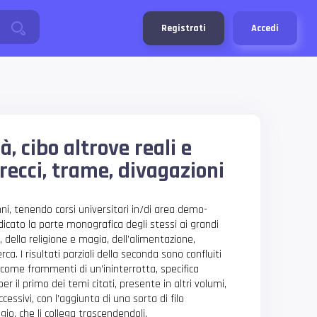
Registrati
Accedi
à, cibo altrove reali e
trecci, trame, divagazioni
nni, tenendo corsi universitari in/di area demo-
icato la parte monografica degli stessi ai grandi
, della religione e magia, dell’alimentazione,
ca. I risultati parziali della seconda sono confluiti
i come frammenti di un’ininterrotta, specifica
per il primo dei temi citati, presente in altri volumi,
cessivi, con l’aggiunta di una sorta di filo
gio, che li collega trascendendoli.