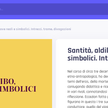
rove reali e simbolici. Intrecci, trame, divagazioni
Santità, aldil
simbolici. In
Nel corso di circa tre dece
etno-antropologica, ho ded
temi dell’eros, della morte
coniugando didattica e ricer
in vari rivoli, connotandos
riflessione. Eccezion fatta 
figurano in questo i tre suc
conduttore, quello del viag