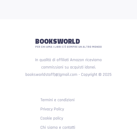
BOOKSWORLD
PER CHI AMA I LIBRI C'È SEMPRE UN ALTRO MONDO
In qualità di affiliati Amazon riceviamo
commissioni su acquisti idonei.
booksworldstaff[@]gmail.com - Copyright © 2025
Termini e condizioni
Privacy Policy
Cookie policy
Chi siamo e contatti