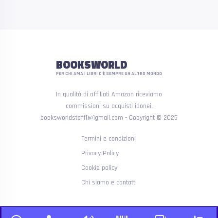
BOOKSWORLD
PER CHI AMA I LIBRI C'È SEMPRE UN ALTRO MONDO
In qualità di affiliati Amazon riceviamo
commissioni su acquisti idonei.
booksworldstaff[@]gmail.com - Copyright © 2025
Termini e condizioni
Privacy Policy
Cookie policy
Chi siamo e contatti