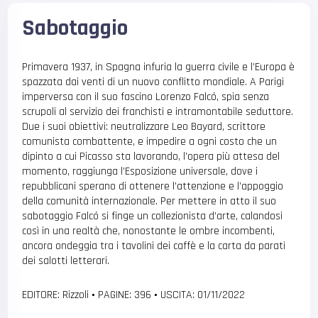
Sabotaggio
Primavera 1937, in Spagna infuria la guerra civile e l’Europa è
spazzata dai venti di un nuovo conflitto mondiale. A Parigi
imperversa con il suo fascino Lorenzo Falcó, spia senza
scrupoli al servizio dei franchisti e intramontabile seduttore.
Due i suoi obiettivi: neutralizzare Leo Bayard, scrittore
comunista combattente, e impedire a ogni costo che un
dipinto a cui Picasso sta lavorando, l’opera più attesa del
momento, raggiunga l’Esposizione universale, dove i
repubblicani sperano di ottenere l’attenzione e l’appoggio
della comunità internazionale. Per mettere in atto il suo
sabotaggio Falcó si finge un collezionista d’arte, calandosi
così in una realtà che, nonostante le ombre incombenti,
ancora ondeggia tra i tavolini dei caffè e la carta da parati
dei salotti letterari.
EDITORE: Rizzoli
•
PAGINE: 396
•
USCITA: 01/11/2022