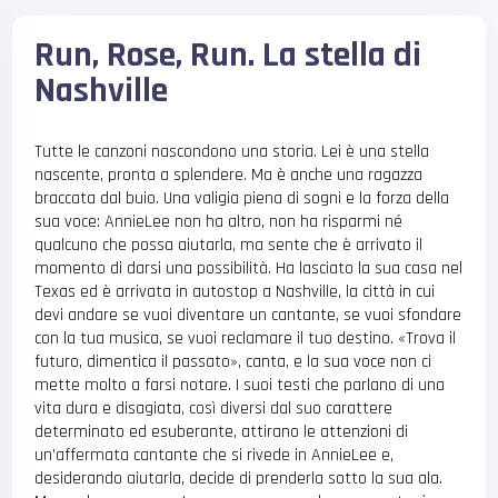
Run, Rose, Run. La stella di
Nashville
Tutte le canzoni nascondono una storia. Lei è una stella
nascente, pronta a splendere. Ma è anche una ragazza
braccata dal buio. Una valigia piena di sogni e la forza della
sua voce: AnnieLee non ha altro, non ha risparmi né
qualcuno che possa aiutarla, ma sente che è arrivato il
momento di darsi una possibilità. Ha lasciato la sua casa nel
Texas ed è arrivata in autostop a Nashville, la città in cui
devi andare se vuoi diventare un cantante, se vuoi sfondare
con la tua musica, se vuoi reclamare il tuo destino. «Trova il
futuro, dimentica il passato», canta, e la sua voce non ci
mette molto a farsi notare. I suoi testi che parlano di una
vita dura e disagiata, così diversi dal suo carattere
determinato ed esuberante, attirano le attenzioni di
un’affermata cantante che si rivede in AnnieLee e,
desiderando aiutarla, decide di prenderla sotto la sua ala.