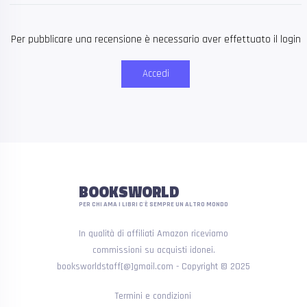
Per pubblicare una recensione è necessario aver effettuato il login
Accedi
BOOKSWORLD
PER CHI AMA I LIBRI C'È SEMPRE UN ALTRO MONDO
In qualità di affiliati Amazon riceviamo
commissioni su acquisti idonei.
booksworldstaff[@]gmail.com - Copyright © 2025
Termini e condizioni