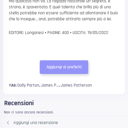
Ma qualcosa non va. La ragazza nasconde un segreto, è
strana, è spaventata. E quel talento che brilla più di una
stella potrebbe non essere sufficiente ad allontanare il buio
che la insegue… anzi, potrebbe attirarlo sempre più a lei.
EDITORE: Longanesi
•
PAGINE: 400
•
USCITA: 19/05/2022
Aggiungi ai preferiti
Dolly Parton
James P...
James Patterson
TAG:
,
,
Recensioni
Non ci sono ancora recensioni.
Aggiungi una recensione