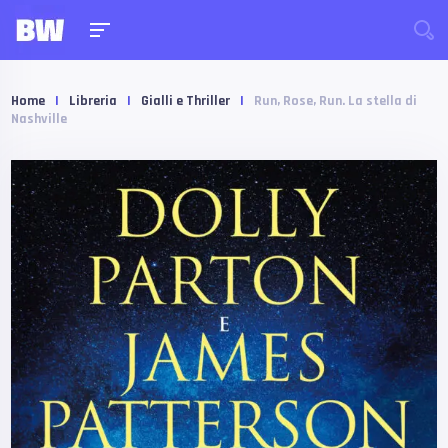
Home
|
Libreria
|
Gialli e Thriller
|
Run, Rose, Run. La stella di
Nashville