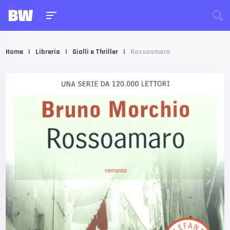
Home
|
Libreria
|
Gialli e Thriller
|
Rossoamaro