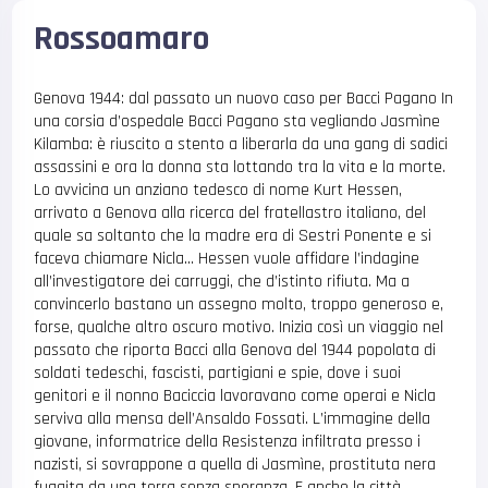
Rossoamaro
Genova 1944: dal passato un nuovo caso per Bacci Pagano In
una corsia d’ospedale Bacci Pagano sta vegliando Jasmìne
Kilamba: è riuscito a stento a liberarla da una gang di sadici
assassini e ora la donna sta lottando tra la vita e la morte.
Lo avvicina un anziano tedesco di nome Kurt Hessen,
arrivato a Genova alla ricerca del fratellastro italiano, del
quale sa soltanto che la madre era di Sestri Ponente e si
faceva chiamare Nicla… Hessen vuole affidare l’indagine
all’investigatore dei carruggi, che d’istinto rifiuta. Ma a
convincerlo bastano un assegno molto, troppo generoso e,
forse, qualche altro oscuro motivo. Inizia così un viaggio nel
passato che riporta Bacci alla Genova del 1944 popolata di
soldati tedeschi, fascisti, partigiani e spie, dove i suoi
genitori e il nonno Baciccia lavoravano come operai e Nicla
serviva alla mensa dell’Ansaldo Fossati. L’immagine della
giovane, informatrice della Resistenza infiltrata presso i
nazisti, si sovrappone a quella di Jasmìne, prostituta nera
fuggita da una terra senza speranza. E anche la città