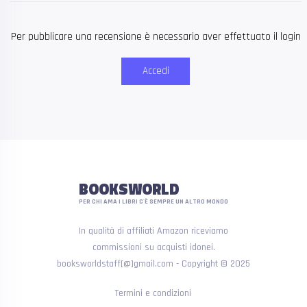
Per pubblicare una recensione è necessario aver effettuato il login
Accedi
BOOKSWORLD
PER CHI AMA I LIBRI C'È SEMPRE UN ALTRO MONDO
In qualità di affiliati Amazon riceviamo
commissioni su acquisti idonei.
booksworldstaff[@]gmail.com - Copyright © 2025
Termini e condizioni