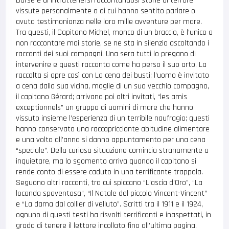
Darse e di intrattenersi raccontandosi storie di terrore
vissute personalmente o di cui hanno sentito parlare o
avuto testimonianza nelle loro mille avventure per mare.
Tra questi, il Capitano Michel, monco di un braccio, è l’unico a
non raccontare mai storie, se ne sta in silenzio ascoltando i
racconti dei suoi compagni. Una sera tutti lo pregano di
intervenire e questi racconta come ha perso il suo arto. La
raccolta si apre così con La cena dei busti: l’uomo è invitato
a cena dalla sua vicina, moglie di un suo vecchio compagno,
il capitano Gérard; arrivano poi altri invitati, “les amis
exceptionnels” un gruppo di uomini di mare che hanno
vissuto insieme l’esperienza di un terribile naufragio; questi
hanno conservato una raccapricciante abitudine alimentare
e una volta all’anno si danno appuntamento per una cena
“speciale”. Della curiosa situazione comincia stranamente a
inquietare, ma lo sgomento arriva quando il capitano si
rende conto di essere caduto in una terrificante trappola.
Seguono altri racconti, tra cui spiccano “L’ascia d’Oro”, “La
locanda spaventosa”, “Il Natale del piccolo Vincent-Vincent”
e “La dama dal collier di velluto”. Scritti tra il 1911 e il 1924,
ognuno di questi testi ha risvolti terrificanti e inaspettati, in
grado di tenere il lettore incollato fino all’ultima pagina.