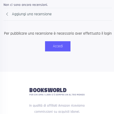
Non ci sono ancora recensioni.
Aggiungi una recensione
Per pubblicare una recensione è necessario aver effettuato il login
Accedi
BOOKSWORLD
PER CHI AMA I LIBRI C'È SEMPRE UN ALTRO MONDO
In qualità di affiliati Amazon riceviamo
commissioni su acquisti idonei.