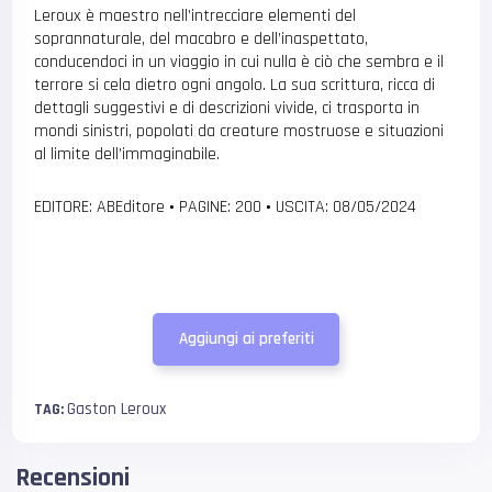
Leroux è maestro nell’intrecciare elementi del
soprannaturale, del macabro e dell’inaspettato,
conducendoci in un viaggio in cui nulla è ciò che sembra e il
terrore si cela dietro ogni angolo. La sua scrittura, ricca di
dettagli suggestivi e di descrizioni vivide, ci trasporta in
mondi sinistri, popolati da creature mostruose e situazioni
al limite dell’immaginabile.
EDITORE: ABEditore
•
PAGINE: 200
•
USCITA: 08/05/2024
Aggiungi ai preferiti
Gaston Leroux
TAG:
Recensioni