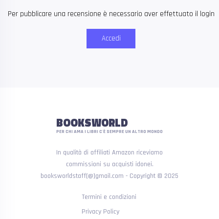
Per pubblicare una recensione è necessario aver effettuato il login
Accedi
BOOKSWORLD
PER CHI AMA I LIBRI C'È SEMPRE UN ALTRO MONDO
In qualità di affiliati Amazon riceviamo
commissioni su acquisti idonei.
booksworldstaff[@]gmail.com - Copyright © 2025
Termini e condizioni
Privacy Policy