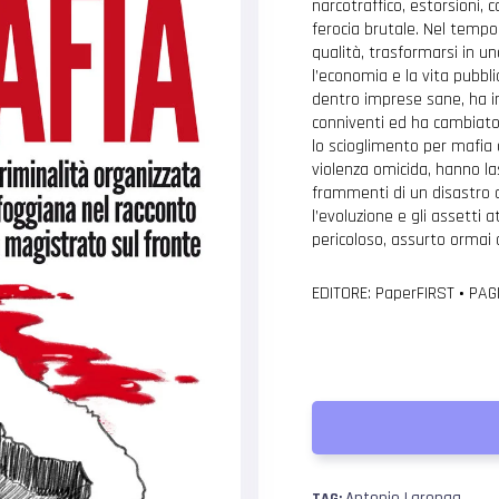
narcotraffico, estorsioni,
ferocia brutale. Nel tempo,
qualità, trasformarsi in 
l’economia e la vita pubbl
dentro imprese sane, ha im
conniventi ed ha cambiato 
lo scioglimento per mafia 
violenza omicida, hanno la
frammenti di un disastro ci
l’evoluzione e gli assetti
pericoloso, assurto ormai
EDITORE: PaperFIRST
•
PAGI
Antonio Laronga