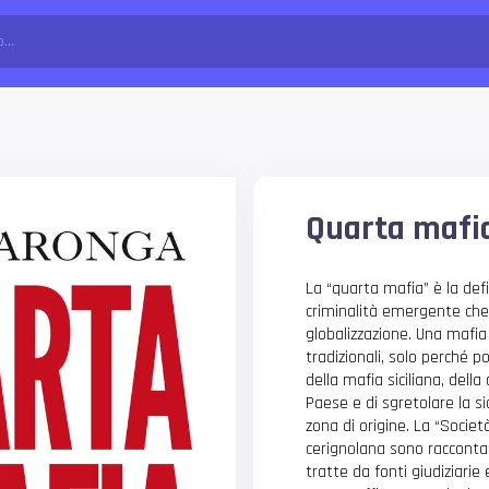
Quarta mafi
La “quarta mafia” è la def
criminalità emergente che 
globalizzazione. Una mafia 
tradizionali, solo perché p
della mafia siciliana, della
Paese e di sgretolare la si
zona di origine. La “Societ
cerignolana sono raccontat
tratte da fonti giudiziari