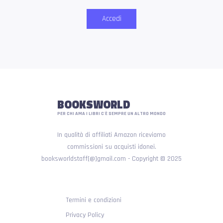
Accedi
BOOKSWORLD
PER CHI AMA I LIBRI C'È SEMPRE UN ALTRO MONDO
In qualità di affiliati Amazon riceviamo
commissioni su acquisti idonei.
booksworldstaff[@]gmail.com - Copyright © 2025
Termini e condizioni
Privacy Policy