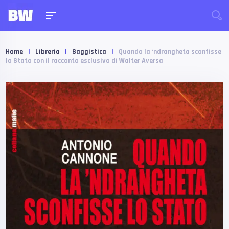
Home
|
Libreria
|
Saggistica
|
Quando la ‘ndrangheta sconfisse
lo Stato con il racconto esclusivo di Walter Aversa