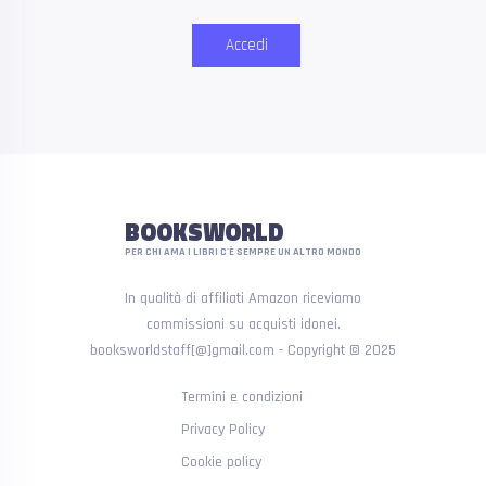
Accedi
BOOKSWORLD
PER CHI AMA I LIBRI C'È SEMPRE UN ALTRO MONDO
In qualità di affiliati Amazon riceviamo
commissioni su acquisti idonei.
booksworldstaff[@]gmail.com - Copyright © 2025
Termini e condizioni
Privacy Policy
Cookie policy