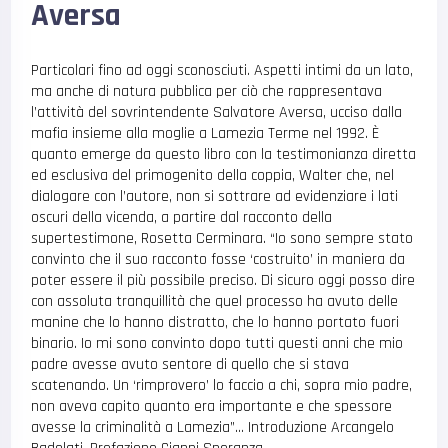
Aversa
Particolari fino ad oggi sconosciuti. Aspetti intimi da un lato,
ma anche di natura pubblica per ciò che rappresentava
l’attività del sovrintendente Salvatore Aversa, ucciso dalla
mafia insieme alla moglie a Lamezia Terme nel 1992. È
quanto emerge da questo libro con la testimonianza diretta
ed esclusiva del primogenito della coppia, Walter che, nel
dialogare con l’autore, non si sottrare ad evidenziare i lati
oscuri della vicenda, a partire dal racconto della
supertestimone, Rosetta Cerminara. “Io sono sempre stato
convinto che il suo racconto fosse ‘costruito’ in maniera da
poter essere il più possibile preciso. Di sicuro oggi posso dire
con assoluta tranquillità che quel processo ha avuto delle
manine che lo hanno distratto, che lo hanno portato fuori
binario. Io mi sono convinto dopo tutti questi anni che mio
padre avesse avuto sentore di quello che si stava
scatenando. Un ‘rimprovero’ lo faccio a chi, sopra mio padre,
non aveva capito quanto era importante e che spessore
avesse la criminalità a Lamezia”… Introduzione Arcangelo