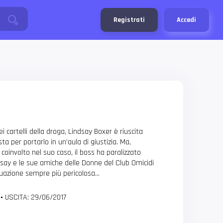
Registrati
Accedi
i cartelli della droga, Lindsay Boxer è riuscita
ta per portarlo in un’aula di giustizia. Ma,
coinvolto nel suo caso, il boss ha paralizzato
ndsay e le sue amiche delle Donne del Club Omicidi
tuazione sempre più pericolosa…
0
•
USCITA: 29/06/2017