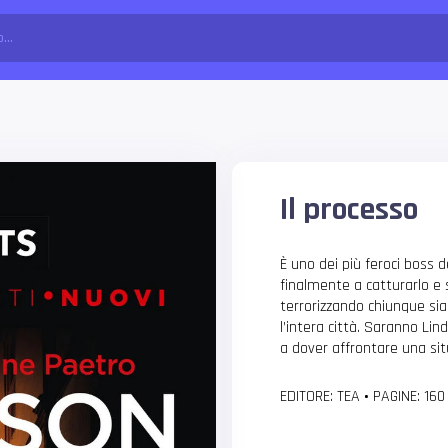
Il processo
È uno dei più feroci boss de
finalmente a catturarlo e s
terrorizzando chiunque sia 
l’intera città. Saranno Li
a dover affrontare una si
EDITORE: TEA
•
PAGINE: 16