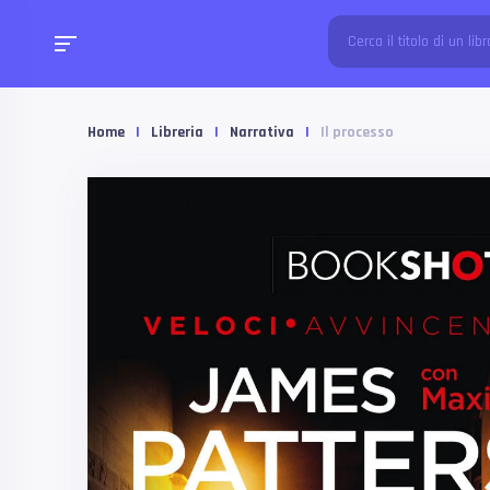
Home
|
Libreria
|
Narrativa
|
Il processo