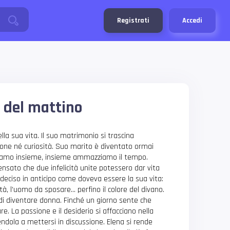
Registrati
Accedi
i del mattino
la sua vita. Il suo matrimonio si trascina
ne né curiosità. Suo marito è diventato ormai
viamo insieme, insieme ammazziamo il tempo.
ato che due infelicità unite potessero dar vita
 deciso in anticipo come doveva essere la sua vita:
sità, l’uomo da sposare… perfino il colore del divano.
di diventare donna. Finché un giorno sente che
are. La passione e il desiderio si affacciano nella
endola a mettersi in discussione. Elena si rende