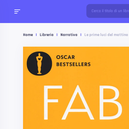
Home
|
Libreria
|
Narrativa
|
Le prime luci del mattino