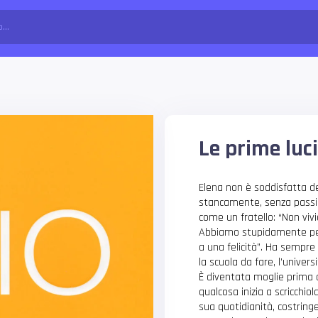
Le prime luc
Elena non è soddisfatta del
stancamente, senza passio
come un fratello: “Non vi
Abbiamo stupidamente pens
a una felicità”. Ha sempre
la scuola da fare, l’univer
È diventata moglie prima 
qualcosa inizia a scricchiol
sua quotidianità, costring