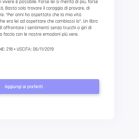
vivere è possibile. Forse lei si merita di più, forse
ità. Basta solo trovare il coraggio di provare, di
are. “Per anni ho aspettato che la mia vita
he era lei ad aspettare che cambiassi io”. Un libro
i affrontare i sentimenti senza trucchi o giri di
a a faccia con le nostre emozioni più vere.
NE: 218
•
USCITA: 06/11/2019
Aggiungi ai preferiti