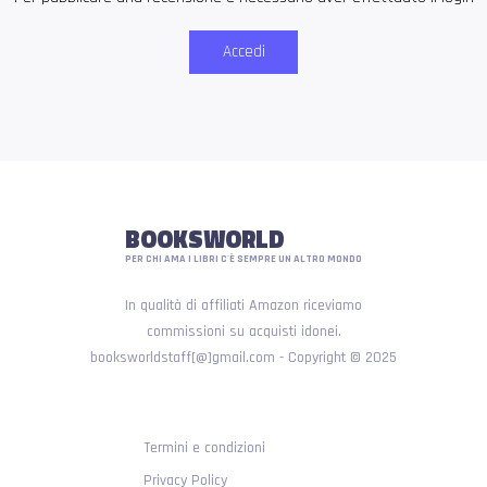
Accedi
BOOKSWORLD
PER CHI AMA I LIBRI C'È SEMPRE UN ALTRO MONDO
In qualità di affiliati Amazon riceviamo
commissioni su acquisti idonei.
booksworldstaff[@]gmail.com - Copyright © 2025
Termini e condizioni
Privacy Policy