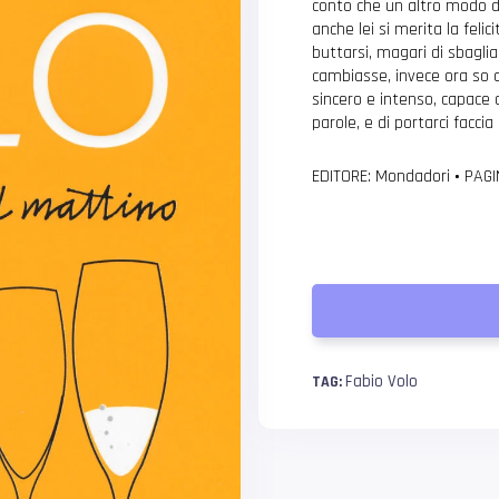
conto che un altro modo di 
anche lei si merita la felic
buttarsi, magari di sbagli
cambiasse, invece ora so c
sincero e intenso, capace d
parole, e di portarci facci
EDITORE: Mondadori
•
PAGI
Fabio Volo
TAG: