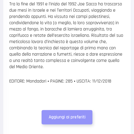
Tra la fine del 1991 e l’inizio del 1992 Joe Sacco ha trascorso
due mesi in Israele e nei Territori Occupati, viaggiando e
prendendo appunti. Ha vissuto nei campi palestinesi,
condividendone la vita (o meglio, la loro sopravvivenza) in
mezzo al fango, in baracche di lamiera arrugginita, tra
coprifuoco e retate dell’esercito israeliano. Risultato del suo
meticoloso lavoro d’inchiesta è questo volume che,
combinando la tecnica del reportage di prima mano con
quella della narrazione a fumetti, riesce a dare espressione
a una realtà tanto complessa e coinvolgente come quella
del Medio Oriente.
EDITORE: Mondadori
•
PAGINE: 285
•
USCITA: 11/12/2018
Aggiungi ai preferiti