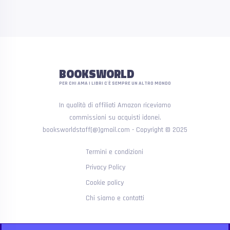
BOOKSWORLD
PER CHI AMA I LIBRI C'È SEMPRE UN ALTRO MONDO
In qualità di affiliati Amazon riceviamo
commissioni su acquisti idonei.
booksworldstaff[@]gmail.com - Copyright © 2025
Termini e condizioni
Privacy Policy
Cookie policy
Chi siamo e contatti