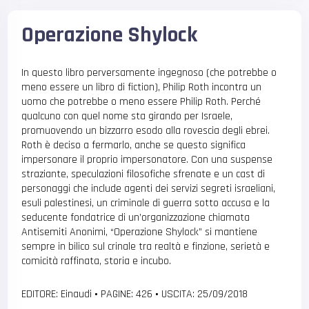
Operazione Shylock
In questo libro perversamente ingegnoso (che potrebbe o
meno essere un libro di fiction), Philip Roth incontra un
uomo che potrebbe o meno essere Philip Roth. Perché
qualcuno con quel nome sta girando per Israele,
promuovendo un bizzarro esodo alla rovescia degli ebrei.
Roth è deciso a fermarlo, anche se questo significa
impersonare il proprio impersonatore. Con una suspense
straziante, speculazioni filosofiche sfrenate e un cast di
personaggi che include agenti dei servizi segreti israeliani,
esuli palestinesi, un criminale di guerra sotto accusa e la
seducente fondatrice di un’organizzazione chiamata
Antisemiti Anonimi, “Operazione Shylock” si mantiene
sempre in bilico sul crinale tra realtà e finzione, serietà e
comicità raffinata, storia e incubo.
EDITORE: Einaudi
•
PAGINE: 426
•
USCITA: 25/09/2018