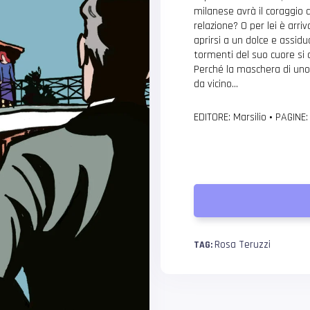
milanese avrà il coraggio di
relazione? O per lei è arri
aprirsi a un dolce e assidu
tormenti del suo cuore si 
Perché la maschera di uno
da vicino…
EDITORE: Marsilio
•
PAGINE:
Rosa Teruzzi
TAG: