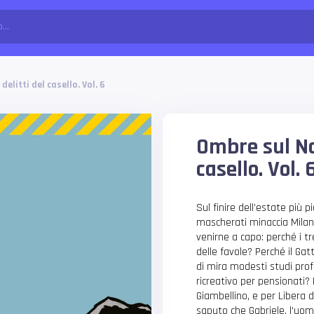
delitti del casello. Vol. 6
Ombre sul Nav
casello. Vol. 
Sul finire dell’estate più 
mascherati minaccia Milano
venirne a capo: perché i tr
delle favole? Perché il Gat
di mira modesti studi profe
ricreativo per pensionati? 
Giambellino, e per Libera 
saputo che Gabriele, l’uom