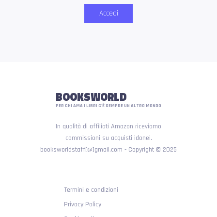
Accedi
BOOKSWORLD
PER CHI AMA I LIBRI C'È SEMPRE UN ALTRO MONDO
In qualità di affiliati Amazon riceviamo
commissioni su acquisti idonei.
booksworldstaff[@]gmail.com - Copyright © 2025
Termini e condizioni
Privacy Policy