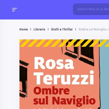
Home
|
Libreria
|
Gialli e Thriller
|
Ombre sul Naviglio. I 