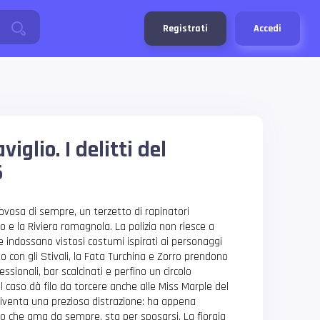
Registrati
Accedi
iglio. I delitti del
6
piovosa di sempre, un terzetto di rapinatori
 e la Riviera romagnola. La polizia non riesce a
e indossano vistosi costumi ispirati ai personaggi
to con gli Stivali, la Fata Turchina e Zorro prendono
ssionali, bar scalcinati e perfino un circolo
Il caso dà filo da torcere anche alle Miss Marple del
diventa una preziosa distrazione: ha appena
o che ama da sempre, sta per sposarsi. La fioraia