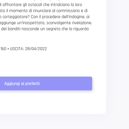
 affrontare gli ostacoli che intralciano la loro
vato il momento di rinunciare al commissario e di
o corteggiatore? Con il procedere dell’indagine, ai
aggiunge un’inaspettata, sconvolgente rivelazione.
 dei banditi nasconde un segreto che la riguarda
 160
•
USCITA: 28/04/2022
Aggiungi ai preferiti