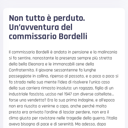
Non tutto è perduto.
Un’avventura del
commissario Bordelli
Il commissario Bordelli è andato in pensione e la malinconia
si fa sentire, nonostante la presenza sempre più stretta
della bella Eleonora e le immancabili cene della
Confraternita. Il giovane sessantenne fa lunghe
passeggiate in collina, ripensa al passato, e a poco a poco si
fa strada nella sua mente l’idea di risolvere l’unico caso
della sua carriera rimasto insoluto: un ragazzo, figlio di un
industriale fascista, ucciso nel 1947 con diverse coltellate…
forse una vendetta? Era la sua prima indagine, e all’epoca
non era riuscito a venirne a capo, anche perché molto
presto era arrivato l’ordine di lasciar perdere, non era il
clima giusto per rovistare nelle tragedie della guerra, l’Italia
aveva bisogno di pace e di serenità. Ma adesso, dopo