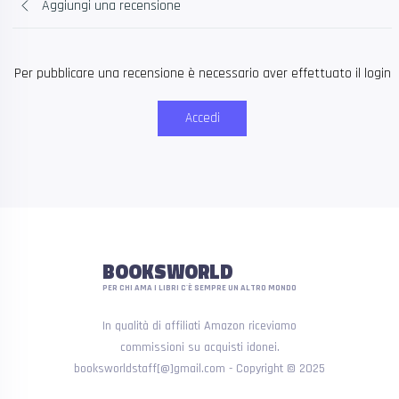
Aggiungi una recensione
Per pubblicare una recensione è necessario aver effettuato il login
Accedi
BOOKSWORLD
PER CHI AMA I LIBRI C'È SEMPRE UN ALTRO MONDO
In qualità di affiliati Amazon riceviamo
commissioni su acquisti idonei.
booksworldstaff[@]gmail.com - Copyright © 2025