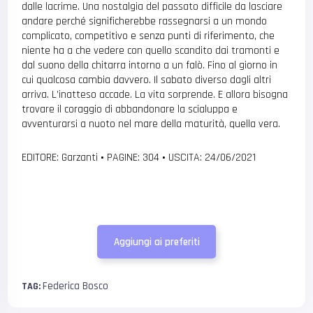
dalle lacrime. Una nostalgia del passato difficile da lasciare
andare perché significherebbe rassegnarsi a un mondo
complicato, competitivo e senza punti di riferimento, che
niente ha a che vedere con quello scandito dai tramonti e
dal suono della chitarra intorno a un falò. Fino al giorno in
cui qualcosa cambia davvero. Il sabato diverso dagli altri
arriva. L’inatteso accade. La vita sorprende. E allora bisogna
trovare il coraggio di abbandonare la scialuppa e
avventurarsi a nuoto nel mare della maturità, quella vera.
EDITORE: Garzanti
•
PAGINE: 304
•
USCITA: 24/06/2021
Aggiungi ai preferiti
Federica Bosco
TAG: