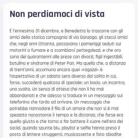
Non perdiamoci di vista
È l’ennesimo 31 dicembre, e Benedetta lo trascorre con gli
amici della storica compagnia di via Gonzaga, gli stessi amici
che, negli anni Ottanta, passavano i pomeriggi seduti sui
motorini a fumare e a scambiarsi pettegolezzi, e che ora
sono dei quarantenni alle prese con divorzi, figli ingestibili,
botulino e sindrome di Peter Pan. Ma quello che, a distanza
di trent’anni, accomuna ancora quei «ragazzi» è
l’aspettativa di un sabato sera diverso dal solito in cui,
forse, succederà qualcosa di speciale: un bacio, un incontro,
una svolta. Un senso di attesa che non li ha mai
abbandonati e che adesso si traduce in un messaggio sul
telefonino che tarda ad arrivare. Un messaggio che
potrebbe riannodare il filo di un amore che non si è mai
spezzato nonostante il tempo e la distanza, che forse era
quello giusto e che torna a far battere il cuore nell’era dei
social, quando spunte blu, playlist e selfie hanno preso il
posto di lettere struggenti, musicassette e foto sbiadite