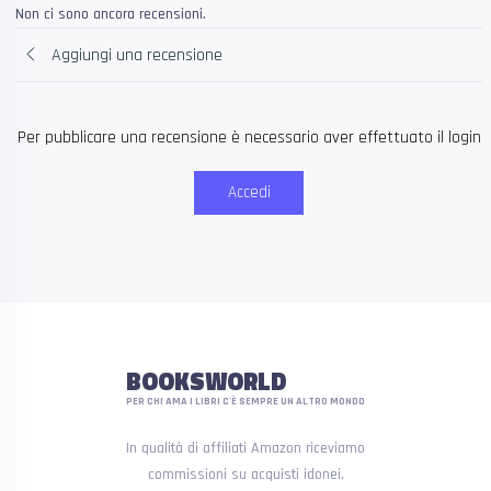
Non ci sono ancora recensioni.
Aggiungi una recensione
Per pubblicare una recensione è necessario aver effettuato il login
Accedi
BOOKSWORLD
PER CHI AMA I LIBRI C'È SEMPRE UN ALTRO MONDO
In qualità di affiliati Amazon riceviamo
commissioni su acquisti idonei.