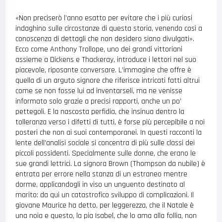
«Non preciserò l’anno esatto per evitare che i più curiosi
indaghino sulle circostanze di questa storia, venendo così a
conoscenza di dettagli che non desidero siano divulgati».
Ecco come Anthony Trollope, uno dei grandi vittoriani
assieme a Dickens e Thackeray, introduce i lettori nel suo
piacevole, riposante conversare. L’immagine che offre è
quella di un arguto signore che riferisce intricati fatti altrui
come se non fosse lui ad inventarseli, ma ne venisse
informato solo grazie a precisi rapporti, anche un po’
pettegoli. E la nascosta perfidia, che insinua dentro la
tolleranza verso i difetti di tutti, è forse più percepibile a noi
posteri che non ai suoi contemporanei. In questi racconti la
lente dell’analisi sociale si concentra di più sulle classi dei
piccoli possidenti. Specialmente sulle donne, che erano le
sue grandi lettrici. La signora Brown (Thompson da nubile) è
entrata per errore nella stanza di un estraneo mentre
dorme, applicandogli in viso un unguento destinato al
marito: da qui un catastrofico sviluppo di complicazioni. Il
giovane Maurice ha detto, per leggerezza, che il Natale è
una noia e questo, la pia Isabel, che lo ama alla follia, non