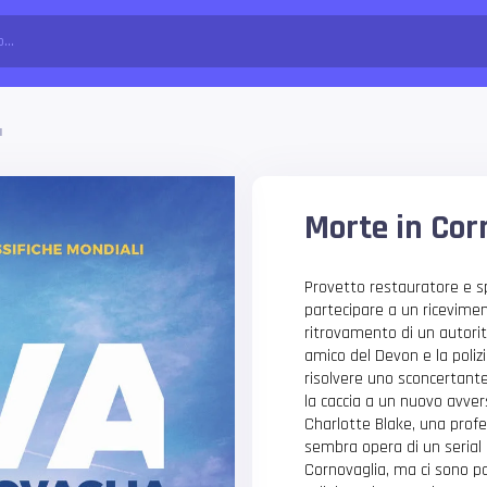
a
Morte in Cor
Provetto restauratore e sp
partecipare a un ricevimen
ritrovamento di un autori
amico del Devon e la polizi
risolvere uno sconcertante
la caccia a un nuovo avver
Charlotte Blake, una profes
sembra opera di un serial 
Cornovaglia, ma ci sono p