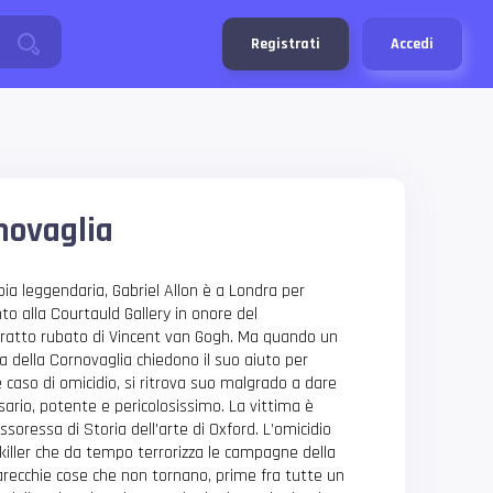
Registrati
Accedi
novaglia
ia leggendaria, Gabriel Allon è a Londra per
to alla Courtauld Gallery in onore del
tratto rubato di Vincent van Gogh. Ma quando un
a della Cornovaglia chiedono il suo aiuto per
 caso di omicidio, si ritrova suo malgrado a dare
sario, potente e pericolosissimo. La vittima è
soressa di Storia dell’arte di Oxford. L’omicidio
killer che da tempo terrorizza le campagne della
arecchie cose che non tornano, prime fra tutte un