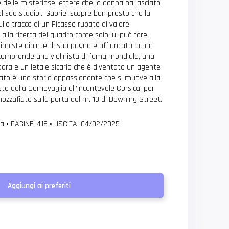
e delle misteriose lettere che la donna ha lasciato
el suo studio… Gabriel scopre ben presto che la
lle tracce di un Picasso rubato di valore
 alla ricerca del quadro come solo lui può fare:
ioniste dipinte di suo pugno e affiancato da un
 comprende una violinista di fama mondiale, una
ladra e un letale sicario che è diventato un agente
ultato è una storia appassionante che si muove alla
oste della Cornovaglia all’incantevole Corsica, per
ozzafiato sulla porta del nr. 10 di Downing Street.
ia
•
PAGINE: 416
•
USCITA: 04/02/2025
Aggiungi ai preferiti