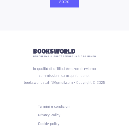
Accedi
BOOKSWORLD
PER CHI AMA I LIBRI C'È SEMPRE UN ALTRO MONDO
In qualità di affiliati Amazon riceviamo
commissioni su acquisti idonei.
booksworldstaff[@]gmail.com - Copyright © 2025
Termini e condizioni
Privacy Policy
Cookie policy