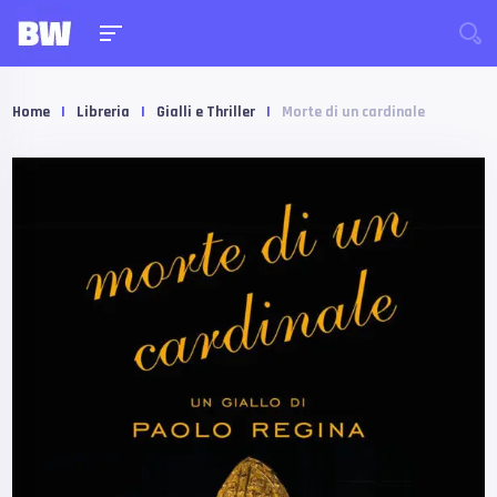
Home
|
Libreria
|
Gialli e Thriller
|
Morte di un cardinale