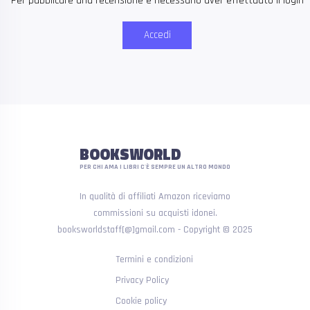
Per pubblicare una recensione è necessario aver effettuato il login
Accedi
BOOKSWORLD
PER CHI AMA I LIBRI C'È SEMPRE UN ALTRO MONDO
In qualità di affiliati Amazon riceviamo
commissioni su acquisti idonei.
booksworldstaff[@]gmail.com - Copyright © 2025
Termini e condizioni
Privacy Policy
Cookie policy