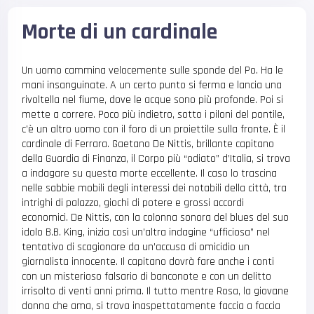
Morte di un cardinale
Un uomo cammina velocemente sulle sponde del Po. Ha le
mani insanguinate. A un certo punto si ferma e lancia una
rivoltella nel fiume, dove le acque sono più profonde. Poi si
mette a correre. Poco più indietro, sotto i piloni del pontile,
c’è un altro uomo con il foro di un proiettile sulla fronte. È il
cardinale di Ferrara. Gaetano De Nittis, brillante capitano
della Guardia di Finanza, il Corpo più “odiato” d’Italia, si trova
a indagare su questa morte eccellente. Il caso lo trascina
nelle sabbie mobili degli interessi dei notabili della città, tra
intrighi di palazzo, giochi di potere e grossi accordi
economici. De Nittis, con la colonna sonora del blues del suo
idolo B.B. King, inizia così un’altra indagine “ufficiosa” nel
tentativo di scagionare da un’accusa di omicidio un
giornalista innocente. Il capitano dovrà fare anche i conti
con un misterioso falsario di banconote e con un delitto
irrisolto di venti anni prima. Il tutto mentre Rosa, la giovane
donna che ama, si trova inaspettatamente faccia a faccia