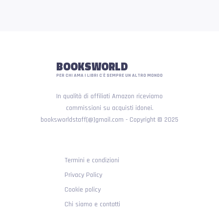
BOOKSWORLD
PER CHI AMA I LIBRI C'È SEMPRE UN ALTRO MONDO
In qualità di affiliati Amazon riceviamo
commissioni su acquisti idonei.
booksworldstaff[@]gmail.com - Copyright © 2025
Termini e condizioni
Privacy Policy
Cookie policy
Chi siamo e contatti