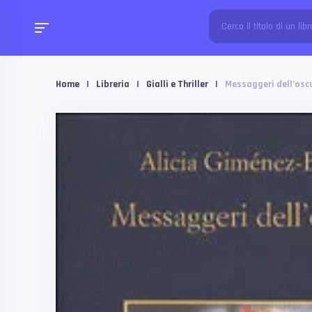
Home
|
Libreria
|
Gialli e Thriller
|
Messaggeri dell’osc