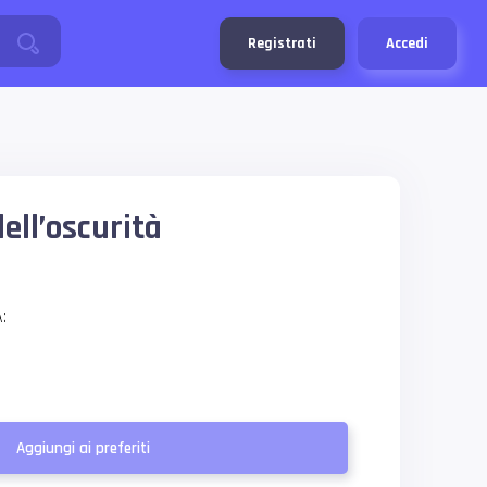
Registrati
Accedi
ell’oscurità
:
Aggiungi ai preferiti