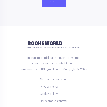
Accedi
BOOKSWORLD
PER CHI AMA I LIBRI C'È SEMPRE UN ALTRO MONDO
In qualità di affiliati Amazon riceviamo
commissioni su acquisti idonei.
booksworldstaff[@]gmail.com - Copyright © 2025
Termini e condizioni
Privacy Policy
Cookie policy
Chi siamo e contatti