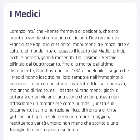
I Medici
Lorenzo intuì che Firenze fremeva di desiderio, che era
pronta a vendersi come una cortigiana. Due regine alla
Francia, tre Papi alla cristianità, monumenti a Firenze, arte e
cultura al mondo intero: questo il lascito dei Medici, principi
ricchi e potenti, grandi mecenati. Da Cosimo il Vecchio
all’inizio del Quattrocento, fino alla morte dell’ultimo
discendente, Gian Gastone, nel 1737, è indelebile il segno che
i Medici hanno lasciato nel loro tempo e nell’immaginario
europeo. La loro è una storia costellata di lusso e bellezza,
ma anche di rivolte, esili, assassini, tradimenti, giochi di
potere e amori violenti; una storia che non poteva non
affascinare un romanziere come Dumas. Questa sua
documentatissima narrazione, ricca di ironia e di tinte
gotiche, anticipa lo stile dei suoi romanzi maggiori,
restituendo verità umana non meno che storica a una
famiglia luminosa quanto sulfurea.