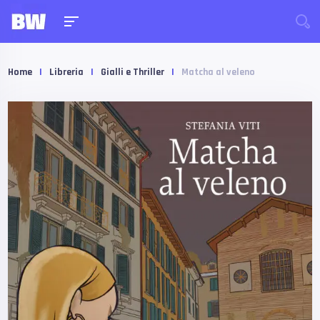
Home
|
Libreria
|
Gialli e Thriller
|
Matcha al veleno