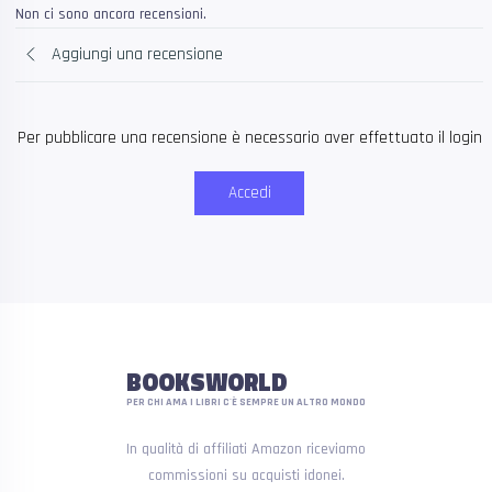
Non ci sono ancora recensioni.
Aggiungi una recensione
Per pubblicare una recensione è necessario aver effettuato il login
Accedi
BOOKSWORLD
PER CHI AMA I LIBRI C'È SEMPRE UN ALTRO MONDO
In qualità di affiliati Amazon riceviamo
commissioni su acquisti idonei.