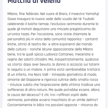
Matcha al veleno
Milano, fine febbraio. Nel cuore di Brera, il maestro Yamafuji
Sowa inaugura la nuova sede della scuola del tè Tsubaki
celebrando il koicha temae, l’esclusiva cerimonia durante la
quale gli invitati degustano una miscela pregiatissima da
un’unica tazza. Per l’occasione, sono state chiamate le
personalità più in vista della comunità nipponica – cantanti
liriche, attrici di teatro No- e altre esponenti del mondo
della cultura – nonché alcune appassionate della Milano
bene, tra le quali spicca Ludovica Cattaneo, mecenate e
regina dei salotti cittadini. Ma, inaspettatamente, qualcosa
va storto: dopo aver bevuto, la donna si accascia sui tatami
in seguito a un malore. A prima vista sembrerebbe trattarsi
di un infarto, ma Nora Valli – intrepida giornalista di moda,
amante del Giappone e rigorosa cultrice dello smalto rosso
– intuisce subito che l’espressione della vittima tradisce una
sofferenza di altra natura. Ma quale potrebbe essere, allora,
la causa del decesso? E chi, tra i raffinati ospiti della
cerimonia, potrebbe essersi macchiato di un simile delitto?
Costantemente in bilico tra passioni opposte – rincorsa da