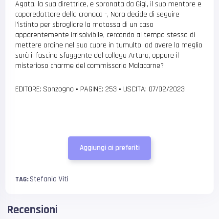
Agata, la sua direttrice, e spronata da Gigi, il suo mentore e
caporedattore della cronaca -, Nora decide di seguire
l’istinto per sbrogliare la matassa di un caso
apparentemente irrisolvibile, cercando al tempo stesso di
mettere ordine nel suo cuore in tumulto: ad avere la meglio
sarà il fascino sfuggente del collega Arturo, oppure il
misterioso charme del commissario Malacarne?
EDITORE: Sonzogno
•
PAGINE: 253
•
USCITA: 07/02/2023
Aggiungi ai preferiti
Stefania Viti
TAG:
Recensioni