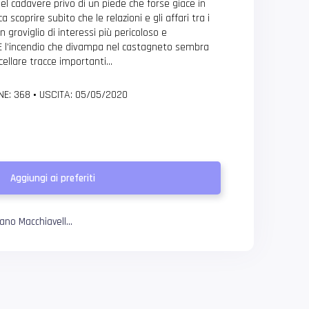
el cadavere privo di un piede che forse giace in
 scoprire subito che le relazioni e gli affari tra i
n groviglio di interessi più pericoloso e
. E l’incendio che divampa nel castagneto sembra
cellare tracce importanti…
NE: 368
•
USCITA: 05/05/2020
Aggiungi ai preferiti
iano Macchiavell...