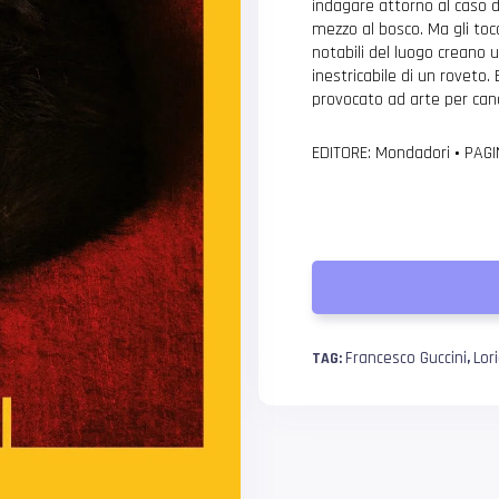
indagare attorno al caso d
mezzo al bosco. Ma gli tocca
notabili del luogo creano u
inestricabile di un roveto
provocato ad arte per can
EDITORE: Mondadori
•
PAGI
Francesco Guccini
Lor
TAG:
,