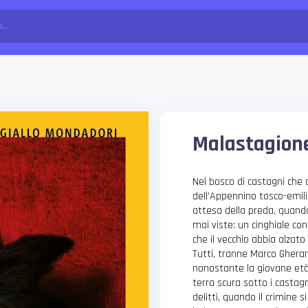
Malastagion
Nel bosco di castagni che
dell’Appennino tosco-emil
attesa della preda, quan
mai viste: un cinghiale con
che il vecchio abbia alzato
Tutti, tranne Marco Gherard
nonostante la giovane età
terra scura sotto i castag
delitti, quando il crimine s