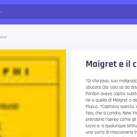
hour
Maigret e il
“Si sforzava, suo malgrado
sbucata Dio solo sa da do
Pardon aveva capito subi
né a quello di Maigret o d
Picpus. “Capitava spesso, 
tipo, che a Londra, New Y
prendono l’aereo come gli 
lusso e, a qualunque latitud
una sorta di massoneria in