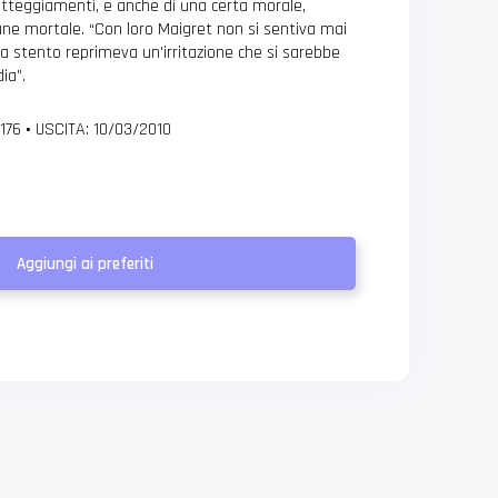
ti atteggiamenti, e anche di una certa morale,
une mortale. “Con loro Maigret non si sentiva mai
e a stento reprimeva un’irritazione che si sarebbe
ia”.
 176
•
USCITA: 10/03/2010
Aggiungi ai preferiti