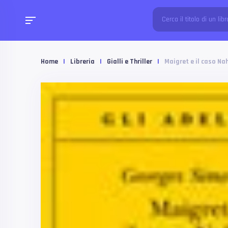
Home
|
Libreria
|
Gialli e Thriller
|
Maigret e il caso Na