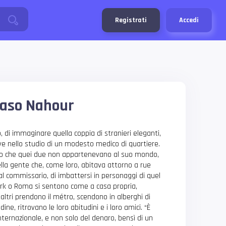
Registrati
Accedi
 caso Nahour
, di immaginare quella coppia di stranieri eleganti,
ve nello studio di un modesto medico di quartiere.
to che quei due non appartenevano al suo mondo,
ella gente che, come loro, abitava attorno a rue
al commissario, di imbattersi in personaggi di quel
ork o Roma si sentono come a casa propria,
altri prendono il métro, scendono in alberghi di
ine, ritrovano le loro abitudini e i loro amici. “È
ternazionale, e non solo del denaro, bensì di un