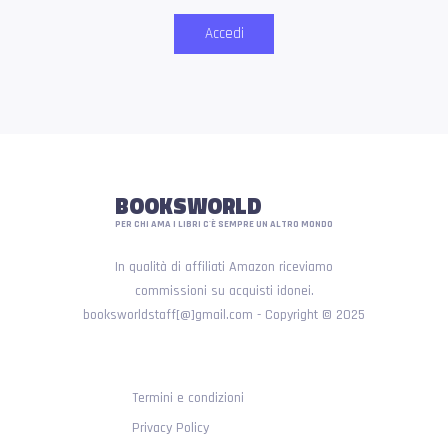
Accedi
BOOKSWORLD
PER CHI AMA I LIBRI C'È SEMPRE UN ALTRO MONDO
In qualità di affiliati Amazon riceviamo
commissioni su acquisti idonei.
booksworldstaff[@]gmail.com - Copyright © 2025
Termini e condizioni
Privacy Policy