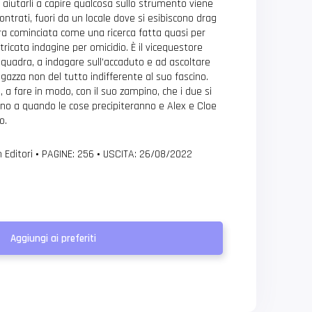
a aiutarli a capire qualcosa sullo strumento viene
ontrati, fuori da un locale dove si esibiscono drag
era cominciata come una ricerca fatta quasi per
ntricata indagine per omicidio. È il vicequestore
 squadra, a indagare sull’accaduto e ad ascoltare
agazza non del tutto indifferente al suo fascino.
e, a fare in modo, con il suo zampino, che i due si
no a quando le cose precipiteranno e Alex e Cloe
o.
 Editori
•
PAGINE: 256
•
USCITA: 26/08/2022
Aggiungi ai preferiti