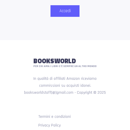
Accedi
BOOKSWORLD
PER CHI AMA I LIBRI C'È SEMPRE UN ALTRO MONDO
In qualità di affiliati Amazon riceviamo
commissioni su acquisti idonei.
booksworldstaff[@]gmail.com - Copyright © 2025
Termini e condizioni
Privacy Policy