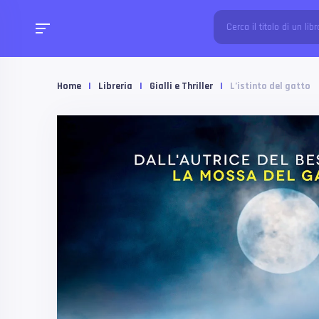
Home
|
Libreria
|
Gialli e Thriller
|
L’istinto del gatto