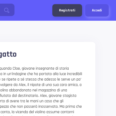
Registrati
Accedi
 gatto
quando Cloe, giovane insegnante di storia
ta in un’indagine che ha portato alla luce incredibili
 se ripete a sé stessa che adesso le serve un po’
oinvolgere da Alex, il nipote di una sua cara amica, a
n violino abbandonato nel magazzino di una
fiutato dal destinatario. Alex, giovane stagista
rto di avere tra le mani un caso che gli
 pezzo che non passerà inosservato. Ma prima che
conto, la vicenda del violino assume contorni