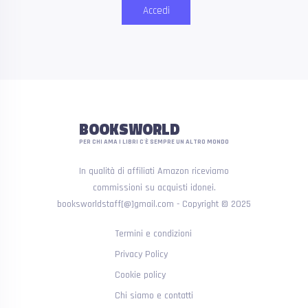
Accedi
BOOKSWORLD
PER CHI AMA I LIBRI C'È SEMPRE UN ALTRO MONDO
In qualità di affiliati Amazon riceviamo
commissioni su acquisti idonei.
booksworldstaff[@]gmail.com - Copyright © 2025
Termini e condizioni
Privacy Policy
Cookie policy
Chi siamo e contatti