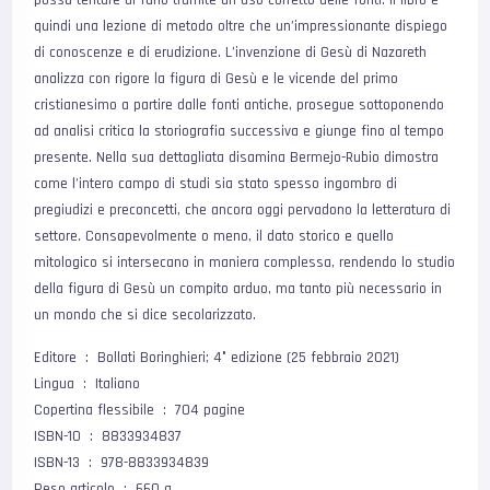
possa tentare di farlo tramite un uso corretto delle fonti. Il libro è
quindi una lezione di metodo oltre che un’impressionante dispiego
di conoscenze e di erudizione. L’invenzione di Gesù di Nazareth
analizza con rigore la figura di Gesù e le vicende del primo
cristianesimo a partire dalle fonti antiche, prosegue sottoponendo
ad analisi critica la storiografia successiva e giunge fino al tempo
presente. Nella sua dettagliata disamina Bermejo-Rubio dimostra
come l’intero campo di studi sia stato spesso ingombro di
pregiudizi e preconcetti, che ancora oggi pervadono la letteratura di
settore. Consapevolmente o meno, il dato storico e quello
mitologico si intersecano in maniera complessa, rendendo lo studio
della figura di Gesù un compito arduo, ma tanto più necessario in
un mondo che si dice secolarizzato.
Editore ‏ : ‎ Bollati Boringhieri; 4° edizione (25 febbraio 2021)
Lingua ‏ : ‎ Italiano
Copertina flessibile ‏ : ‎ 704 pagine
ISBN-10 ‏ : ‎ 8833934837
ISBN-13 ‏ : ‎ 978-8833934839
Peso articolo ‏ : ‎ 660 g