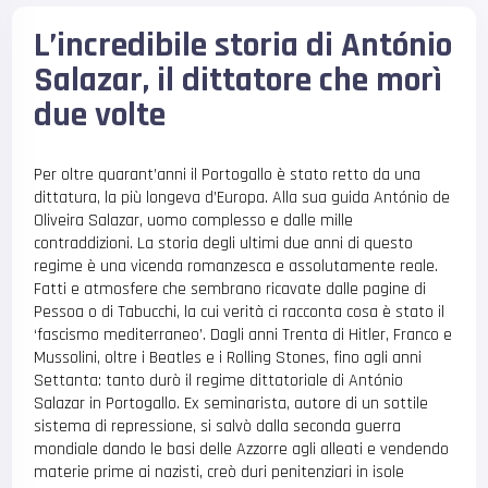
L’incredibile storia di António
Salazar, il dittatore che morì
due volte
Per oltre quarant’anni il Portogallo è stato retto da una
dittatura, la più longeva d’Europa. Alla sua guida António de
Oliveira Salazar, uomo complesso e dalle mille
contraddizioni. La storia degli ultimi due anni di questo
regime è una vicenda romanzesca e assolutamente reale.
Fatti e atmosfere che sembrano ricavate dalle pagine di
Pessoa o di Tabucchi, la cui verità ci racconta cosa è stato il
‘fascismo mediterraneo’. Dagli anni Trenta di Hitler, Franco e
Mussolini, oltre i Beatles e i Rolling Stones, fino agli anni
Settanta: tanto durò il regime dittatoriale di António
Salazar in Portogallo. Ex seminarista, autore di un sottile
sistema di repressione, si salvò dalla seconda guerra
mondiale dando le basi delle Azzorre agli alleati e vendendo
materie prime ai nazisti, creò duri penitenziari in isole