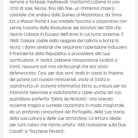
remote e fortezze medioevali, trasformò Lisbona in una
città di spie. Resse, fino alla fine, un immenso impero
coloniale che andava dalla Guinea al Mozambico, da Timor
Est a Macao finché il suo modello fascista e corporativo non
venne travolto dalla Rivoluzione dei Garofani del 1974 che
riportò Lisbona in Europa. Nell’anno in cui tutto avvenne, il
1968, Salazar cadde dalla seggiola del callista e batté la
testa. I danni cerebrali che seguirono l’operazione indussero
il Presidente della Repubblica a provvedere alla sua
sostituzione. In realtà, sebbene riacquistasse lucidità a
tratti, nessuno osò mai confessargli che era stato
defenestrato. Così, per due anni, andò in scena la finzione
del potere con riunioni ministeriali, visite di Stato e
soprattutto un sistema informativo fatto su misura per lui:
interviste televisive e radiofoniche e copie uniche del suo
quotidiano preferito “Diário de Notícias”. Una vicenda
assieme tragica e surreale raccontata in modo magistrale
da un profondo conoscitore del Portogallo, della sua storia,
della sua cultura e delle sue atmosfere. La lettura ideale
per tutti coloro che hanno amato “Alla rivoluzione sulla Due
Cavalli” e “Sostiene Pereira”.