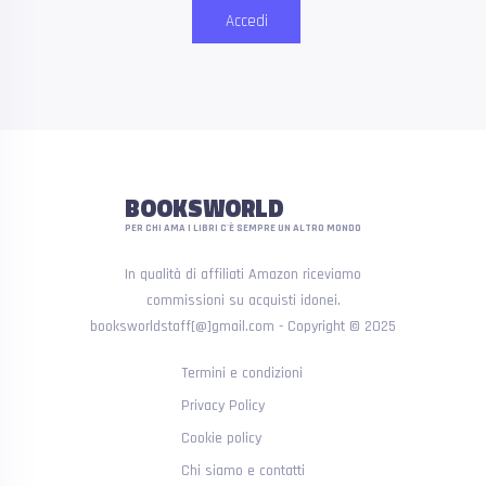
Accedi
BOOKSWORLD
PER CHI AMA I LIBRI C'È SEMPRE UN ALTRO MONDO
In qualità di affiliati Amazon riceviamo
commissioni su acquisti idonei.
booksworldstaff[@]gmail.com - Copyright © 2025
Termini e condizioni
Privacy Policy
Cookie policy
Chi siamo e contatti