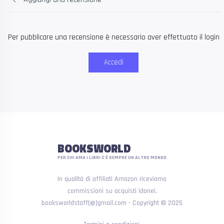
Per pubblicare una recensione è necessario aver effettuato il login
Accedi
BOOKSWORLD
PER CHI AMA I LIBRI C'È SEMPRE UN ALTRO MONDO
In qualità di affiliati Amazon riceviamo
commissioni su acquisti idonei.
booksworldstaff[@]gmail.com - Copyright © 2025