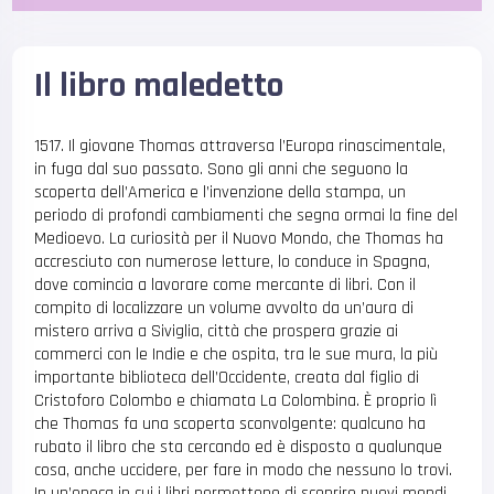
Il libro maledetto
1517. Il giovane Thomas attraversa l’Europa rinascimentale,
in fuga dal suo passato. Sono gli anni che seguono la
scoperta dell’America e l’invenzione della stampa, un
periodo di profondi cambiamenti che segna ormai la fine del
Medioevo. La curiosità per il Nuovo Mondo, che Thomas ha
accresciuto con numerose letture, lo conduce in Spagna,
dove comincia a lavorare come mercante di libri. Con il
compito di localizzare un volume avvolto da un’aura di
mistero arriva a Siviglia, città che prospera grazie ai
commerci con le Indie e che ospita, tra le sue mura, la più
importante biblioteca dell’Occidente, creata dal figlio di
Cristoforo Colombo e chiamata La Colombina. È proprio lì
che Thomas fa una scoperta sconvolgente: qualcuno ha
rubato il libro che sta cercando ed è disposto a qualunque
cosa, anche uccidere, per fare in modo che nessuno lo trovi.
In un’epoca in cui i libri permettono di scoprire nuovi mondi,