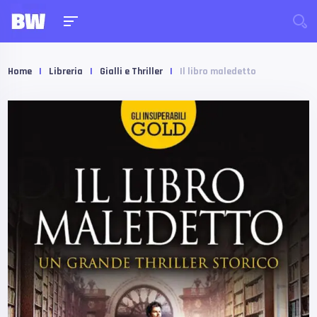
Home
|
Libreria
|
Gialli e Thriller
|
Il libro maledetto