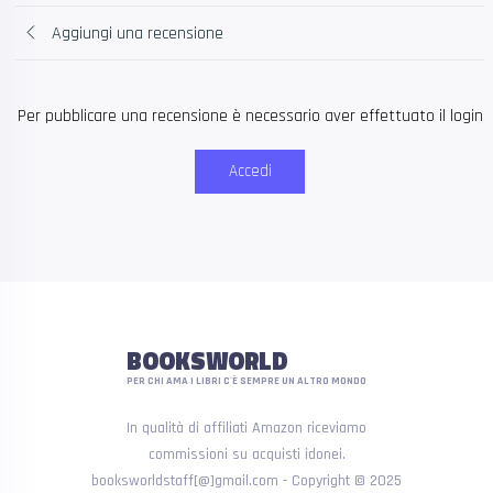
Aggiungi una recensione
Per pubblicare una recensione è necessario aver effettuato il login
Accedi
BOOKSWORLD
PER CHI AMA I LIBRI C'È SEMPRE UN ALTRO MONDO
In qualità di affiliati Amazon riceviamo
commissioni su acquisti idonei.
booksworldstaff[@]gmail.com - Copyright © 2025