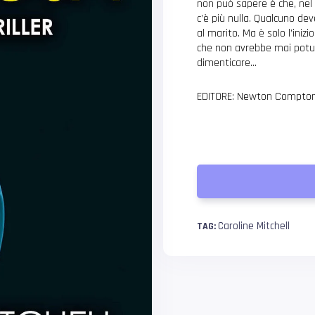
non può sapere è che, nel 
c’è più nulla. Qualcuno d
al marito. Ma è solo l’iniz
che non avrebbe mai potut
dimenticare…
EDITORE: Newton Compton
Caroline Mitchell
TAG: