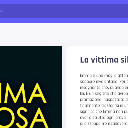
La vittima si
Emma è una moglie attent
seppure involontaria. Per 
insegnante che, quando er
lei. È un segreto che avr
promozione inaspettata di
finalmente trasferirsi in 
significa che Emma non può
aver distrutto ogni prova. 
di disseppellire il cadave