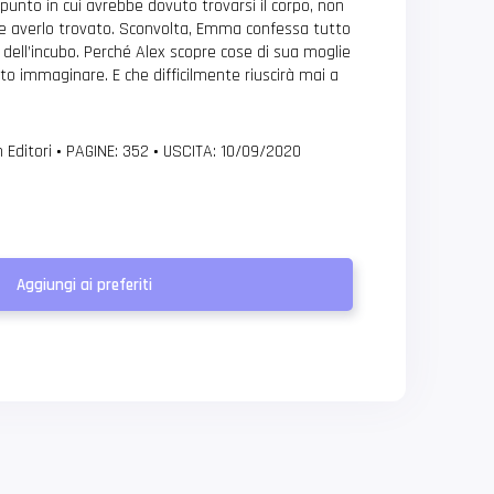
punto in cui avrebbe dovuto trovarsi il corpo, non
eve averlo trovato. Sconvolta, Emma confessa tutto
io dell’incubo. Perché Alex scopre cose di sua moglie
o immaginare. E che difficilmente riuscirà mai a
 Editori
•
PAGINE: 352
•
USCITA: 10/09/2020
Aggiungi ai preferiti