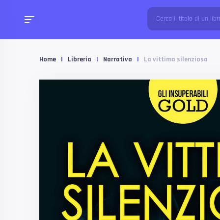
Home
|
Libreria
|
Narrativa
|
La vittima silenziosa