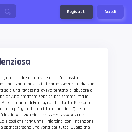
Registrati
Accedi
lenziosa
a, una madre amorevole e… un’assassina,
anni ha tenuto nascosto il corpo senza vita del suo
a solo una ragazzina, aveva tentato di abusare di
ebbe dovuto rimanere sepolto per sempre, ma la
 Alex, il marito di Emma, cambia tutto. Possono
una casa più grande con il loro bambino. Questo
 lasciare la vecchia casa senza essere sicura di
Ed è così che raggiunge il giardino, con l’intenzione
re e sbarazzarsene una volta per tutte. Quello che