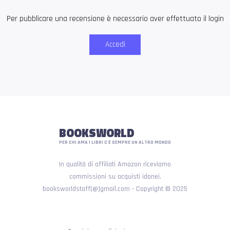
Per pubblicare una recensione è necessario aver effettuato il login
Accedi
BOOKSWORLD
PER CHI AMA I LIBRI C'È SEMPRE UN ALTRO MONDO
In qualità di affiliati Amazon riceviamo
commissioni su acquisti idonei.
booksworldstaff[@]gmail.com - Copyright © 2025