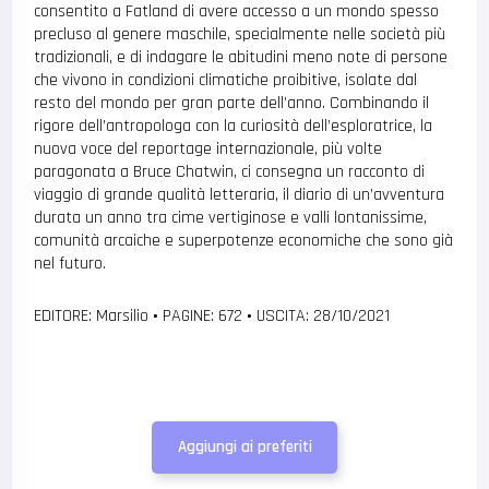
consentito a Fatland di avere accesso a un mondo spesso
precluso al genere maschile, specialmente nelle società più
tradizionali, e di indagare le abitudini meno note di persone
che vivono in condizioni climatiche proibitive, isolate dal
resto del mondo per gran parte dell’anno. Combinando il
rigore dell’antropologa con la curiosità dell’esploratrice, la
nuova voce del reportage internazionale, più volte
paragonata a Bruce Chatwin, ci consegna un racconto di
viaggio di grande qualità letteraria, il diario di un’avventura
durata un anno tra cime vertiginose e valli lontanissime,
comunità arcaiche e superpotenze economiche che sono già
nel futuro.
EDITORE: Marsilio
•
PAGINE: 672
•
USCITA: 28/10/2021
Aggiungi ai preferiti