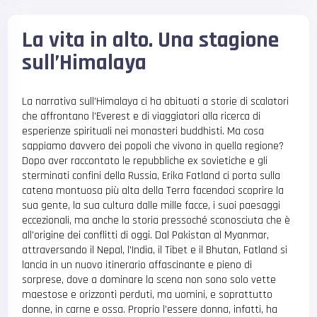
La vita in alto. Una stagione
sull’Himalaya
La narrativa sull’Himalaya ci ha abituati a storie di scalatori
che affrontano l’Everest e di viaggiatori alla ricerca di
esperienze spirituali nei monasteri buddhisti. Ma cosa
sappiamo davvero dei popoli che vivono in quella regione?
Dopo aver raccontato le repubbliche ex sovietiche e gli
sterminati confini della Russia, Erika Fatland ci porta sulla
catena montuosa più alta della Terra facendoci scoprire la
sua gente, la sua cultura dalle mille facce, i suoi paesaggi
eccezionali, ma anche la storia pressoché sconosciuta che è
all’origine dei conflitti di oggi. Dal Pakistan al Myanmar,
attraversando il Nepal, l’India, il Tibet e il Bhutan, Fatland si
lancia in un nuovo itinerario affascinante e pieno di
sorprese, dove a dominare la scena non sono solo vette
maestose e orizzonti perduti, ma uomini, e soprattutto
donne, in carne e ossa. Proprio l’essere donna, infatti, ha