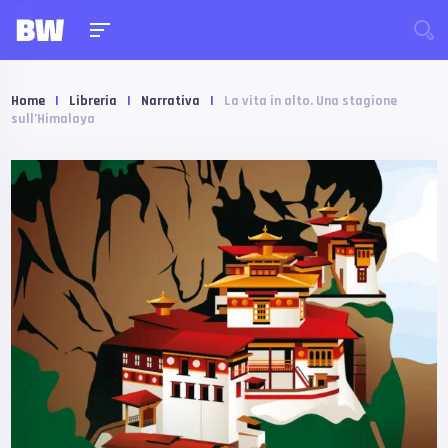
Home
|
Libreria
|
Narrativa
|
La vita in alto. Una stagione
sull’Himalaya