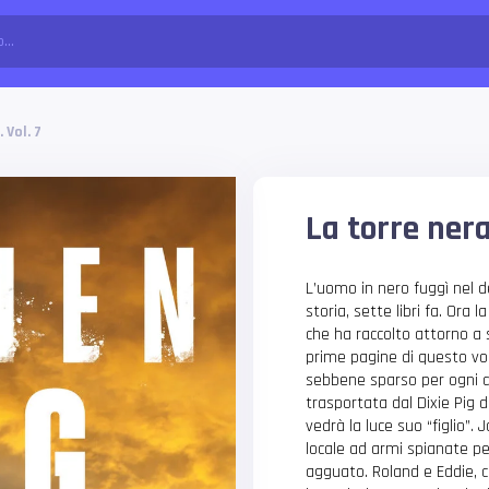
 Vol. 7
La torre nera
L’uomo in nero fuggì nel de
storia, sette libri fa. Ora 
che ha raccolto attorno a s
prime pagine di questo vo
sebbene sparso per ogni 
trasportata dal Dixie Pig d
vedrà la luce suo “figlio”.
locale ad armi spianate per
agguato. Roland e Eddie, c