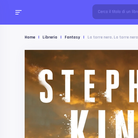
Home
|
Libreria
|
Fantasy
|
La torre nera. La torre nera.