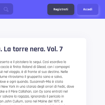
Registrati
Accedi
. La torre nera. Vol. 7
serto e il pistolero lo seguì. Così esordiva la
la caccia è finita: Roland di Gilead, con i compagni
é nel viaggio, è di fronte al suo destino. Nelle
lume ritroviamo il gruppetto sano e salvo,
dove e ogni quando. Susannah-Mia è stata
i New York in una stanza degli orrori di Fedic, dove
 Jake e il Père Callahan, con Oy sono entrati nel
 salvare la ragazza, ignorando il pericolo in
on John Cullum, sono nel Maine del 1977, e