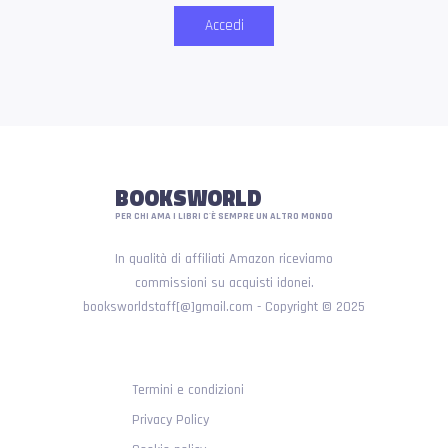
Accedi
BOOKSWORLD
PER CHI AMA I LIBRI C'È SEMPRE UN ALTRO MONDO
In qualità di affiliati Amazon riceviamo
commissioni su acquisti idonei.
booksworldstaff[@]gmail.com - Copyright © 2025
Termini e condizioni
Privacy Policy