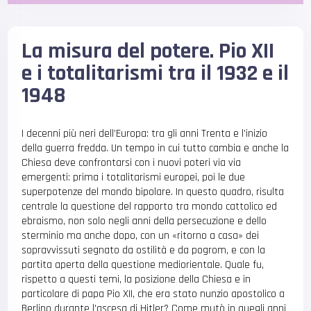
La misura del potere. Pio XII
e i totalitarismi tra il 1932 e il
1948
I decenni più neri dell’Europa: tra gli anni Trenta e l’inizio
della guerra fredda. Un tempo in cui tutto cambia e anche la
Chiesa deve confrontarsi con i nuovi poteri via via
emergenti: prima i totalitarismi europei, poi le due
superpotenze del mondo bipolare. In questo quadro, risulta
centrale la questione del rapporto tra mondo cattolico ed
ebraismo, non solo negli anni della persecuzione e dello
sterminio ma anche dopo, con un «ritorno a casa» dei
sopravvissuti segnato da ostilità e da pogrom, e con la
partita aperta della questione mediorientale. Quale fu,
rispetto a questi temi, la posizione della Chiesa e in
particolare di papa Pio XII, che era stato nunzio apostolico a
Berlino durante l’ascesa di Hitler? Come mutò in quegli anni