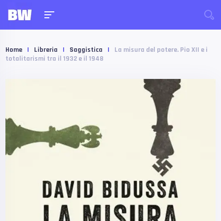
Home
|
Libreria
|
Saggistica
|
La misura del potere. Pio XII e i
totalitarismi tra il 1932 e il 1948