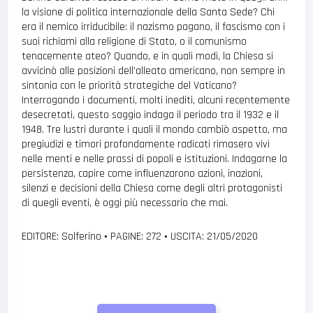
la visione di politica internazionale della Santa Sede? Chi
era il nemico irriducibile: il nazismo pagano, il fascismo con i
suoi richiami alla religione di Stato, o il comunismo
tenacemente ateo? Quando, e in quali modi, la Chiesa si
avvicinò alle posizioni dell’alleato americano, non sempre in
sintonia con le priorità strategiche del Vaticano?
Interrogando i documenti, molti inediti, alcuni recentemente
desecretati, questo saggio indaga il periodo tra il 1932 e il
1948. Tre lustri durante i quali il mondo cambiò aspetto, ma
pregiudizi e timori profondamente radicati rimasero vivi
nelle menti e nelle prassi di popoli e istituzioni. Indagarne la
persistenza, capire come influenzarono azioni, inazioni,
silenzi e decisioni della Chiesa come degli altri protagonisti
di quegli eventi, è oggi più necessario che mai.
EDITORE: Solferino
•
PAGINE: 272
•
USCITA: 21/05/2020